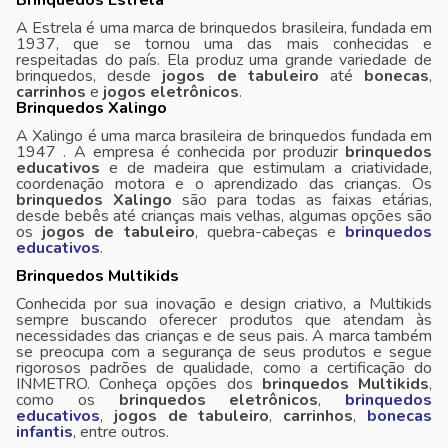
Brinquedos Estrela
A Estrela é uma marca de brinquedos brasileira, fundada em
1937, que se tornou uma das mais conhecidas e
respeitadas do país. Ela produz uma grande variedade de
brinquedos, desde
jogos de tabuleiro
até
bonecas
,
carrinhos
e
jogos eletrônicos
.
Brinquedos Xalingo
A Xalingo é uma marca brasileira de brinquedos fundada em
1947 . A empresa é conhecida por produzir
brinquedos
educativos
e de madeira que estimulam a criatividade,
coordenação motora e o aprendizado das crianças. Os
brinquedos Xalingo
são para todas as faixas etárias,
desde bebês até crianças mais velhas, algumas opções são
os
jogos de tabuleiro
, quebra-cabeças e
brinquedos
educativos
.
Brinquedos Multikids
Conhecida por sua inovação e design criativo, a Multikids
sempre buscando oferecer produtos que atendam às
necessidades das crianças e de seus pais. A marca também
se preocupa com a segurança de seus produtos e segue
rigorosos padrões de qualidade, como a certificação do
INMETRO. Conheça opções dos
brinquedos Multikids
,
como os
brinquedos eletrônicos
,
brinquedos
educativos
,
jogos de tabuleiro
,
carrinhos
,
bonecas
infantis
, entre outros.