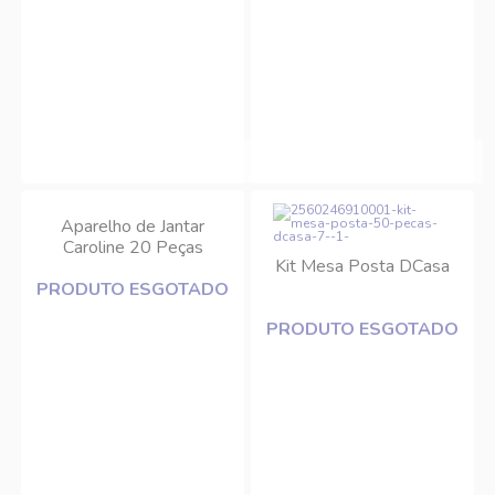
Aparelho de Jantar
Caroline 20 Peças
Kit Mesa Posta DCasa
Porcelana Branca com
PRODUTO ESGOTADO
Filete Dourado DCasa
PRODUTO ESGOTADO