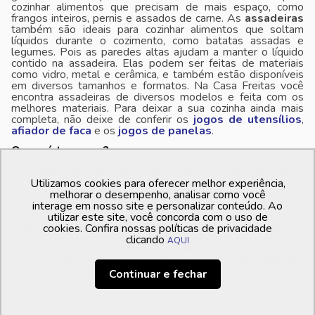
cozinhar alimentos que precisam de mais espaço, como
frangos inteiros, pernis e assados de carne. As
assadeiras
também são ideais para cozinhar alimentos que soltam
líquidos durante o cozimento, como batatas assadas e
legumes. Pois as paredes altas ajudam a manter o líquido
contido na assadeira. Elas podem ser feitas de materiais
como vidro, metal e cerâmica, e também estão disponíveis
em diversos tamanhos e formatos. Na Casa Freitas você
encontra assadeiras de diversos modelos e feita com os
melhores materiais. Para deixar a sua cozinha ainda mais
completa, não deixe de conferir os
jogos de utensílios
,
afiador de faca
e os
jogos de panelas
.
O que é travessa?
As
travessas
são recipientes rasos e retangulares, feitas
de vidro, cerâmica, porcelana ou metal. Elas são ideais para
Utilizamos cookies para oferecer melhor experiência,
servir alimentos quentes ou frios, como legumes, saladas,
melhorar o desempenho, analisar como você
massas, carnes e peixes, devido à sua forma que facilita a
interage em nosso site e personalizar conteúdo. Ao
distribuição dos alimentos no prato. Além disso, as
utilizar este site, você concorda com o uso de
travessas
também são excelentes para cozinhar pratos
cookies. Confira nossas políticas de privacidade
como lasanha e gratinados, pois oferecem uma superfície
clicando
AQUI
plana e larga para dispor os ingredientes em camadas. Na
Casa Freitas
você encontra diferentes tipos de travessas
e muito mais. Confira também diferentes
utensílios de
Continuar e fechar
cozinha
, como
jogo de facas
,
copo medidor
e
balança
digital.