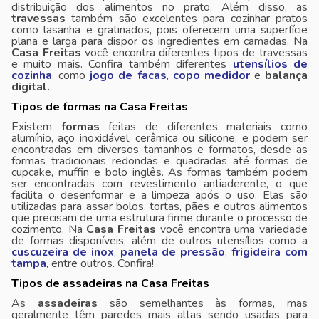
distribuição dos alimentos no prato. Além disso, as
travessas
também são excelentes para cozinhar pratos
como lasanha e gratinados, pois oferecem uma superfície
plana e larga para dispor os ingredientes em camadas. Na
Casa Freitas
você encontra diferentes tipos de travessas
e muito mais. Confira também diferentes
utensílios de
cozinha
, como
jogo de facas
,
copo medidor
e
balança
digital.
Tipos de formas na Casa Freitas
Existem
formas
feitas de diferentes materiais como
alumínio, aço inoxidável, cerâmica ou silicone, e podem ser
encontradas em diversos tamanhos e formatos, desde as
formas tradicionais redondas e quadradas até formas de
cupcake, muffin e bolo inglês. As formas também podem
ser encontradas com revestimento antiaderente, o que
facilita o desenformar e a limpeza após o uso. Elas são
utilizadas para assar bolos, tortas, pães e outros alimentos
que precisam de uma estrutura firme durante o processo de
cozimento. Na
Casa Freitas
você encontra uma variedade
de formas disponíveis, além de outros utensílios como a
cuscuzeira de inox
,
panela de pressão
,
frigideira com
tampa
, entre outros. Confira!
Tipos de assadeiras na Casa Freitas
As
assadeiras
são semelhantes às formas, mas
geralmente têm paredes mais altas sendo usadas para