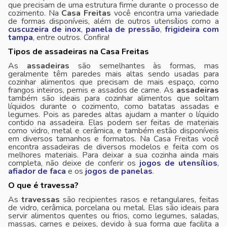
que precisam de uma estrutura firme durante o processo de
cozimento. Na
Casa Freitas
você encontra uma variedade
de formas disponíveis, além de outros utensílios como a
cuscuzeira de inox
,
panela de pressão
,
frigideira com
tampa
, entre outros. Confira!
Tipos de assadeiras na Casa Freitas
As
assadeiras
são semelhantes às formas, mas
geralmente têm paredes mais altas sendo usadas para
cozinhar alimentos que precisam de mais espaço, como
frangos inteiros, pernis e assados de carne. As
assadeiras
também são ideais para cozinhar alimentos que soltam
líquidos durante o cozimento, como batatas assadas e
legumes. Pois as paredes altas ajudam a manter o líquido
contido na assadeira. Elas podem ser feitas de materiais
como vidro, metal e cerâmica, e também estão disponíveis
em diversos tamanhos e formatos. Na Casa Freitas você
encontra assadeiras de diversos modelos e feita com os
melhores materiais. Para deixar a sua cozinha ainda mais
completa, não deixe de conferir os
jogos de utensílios
,
afiador de faca
e os
jogos de panelas
.
O que é travessa?
As
travessas
são recipientes rasos e retangulares, feitas
de vidro, cerâmica, porcelana ou metal. Elas são ideais para
servir alimentos quentes ou frios, como legumes, saladas,
massas, carnes e peixes, devido à sua forma que facilita a