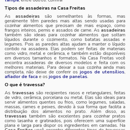
tampa
, entre outros. Confira!
Tipos de assadeiras na Casa Freitas
As
assadeiras
são semelhantes às formas, mas
geralmente têm paredes mais altas sendo usadas para
cozinhar alimentos que precisam de mais espaço, como
frangos inteiros, pernis e assados de carne. As
assadeiras
também são ideais para cozinhar alimentos que soltam
líquidos durante o cozimento, como batatas assadas e
legumes. Pois as paredes altas ajudam a manter o líquido
contido na assadeira. Elas podem ser feitas de materiais
como vidro, metal e cerâmica, e também estão disponíveis
em diversos tamanhos e formatos. Na Casa Freitas você
encontra assadeiras de diversos modelos e feita com os
melhores materiais. Para deixar a sua cozinha ainda mais
completa, não deixe de conferir os
jogos de utensílios
,
afiador de faca
e os
jogos de panelas
.
O que é travessa?
As
travessas
são recipientes rasos e retangulares, feitas
de vidro, cerâmica, porcelana ou metal. Elas são ideais para
servir alimentos quentes ou frios, como legumes, saladas,
massas, carnes e peixes, devido à sua forma que facilita a
distribuição dos alimentos no prato. Além disso, as
travessas
também são excelentes para cozinhar pratos
como lasanha e gratinados, pois oferecem uma superfície
plana e larga para dispor os ingredientes em camadas. Na