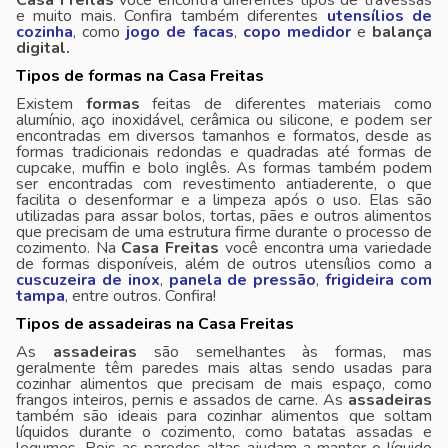
Casa Freitas
você encontra diferentes tipos de travessas
e muito mais. Confira também diferentes
utensílios de
cozinha
, como
jogo de facas
,
copo medidor
e
balança
digital.
Tipos de formas na Casa Freitas
Existem
formas
feitas de diferentes materiais como
alumínio, aço inoxidável, cerâmica ou silicone, e podem ser
encontradas em diversos tamanhos e formatos, desde as
formas tradicionais redondas e quadradas até formas de
cupcake, muffin e bolo inglês. As formas também podem
ser encontradas com revestimento antiaderente, o que
facilita o desenformar e a limpeza após o uso. Elas são
utilizadas para assar bolos, tortas, pães e outros alimentos
que precisam de uma estrutura firme durante o processo de
cozimento. Na
Casa Freitas
você encontra uma variedade
de formas disponíveis, além de outros utensílios como a
cuscuzeira de inox
,
panela de pressão
,
frigideira com
tampa
, entre outros. Confira!
Tipos de assadeiras na Casa Freitas
As
assadeiras
são semelhantes às formas, mas
geralmente têm paredes mais altas sendo usadas para
cozinhar alimentos que precisam de mais espaço, como
frangos inteiros, pernis e assados de carne. As
assadeiras
também são ideais para cozinhar alimentos que soltam
líquidos durante o cozimento, como batatas assadas e