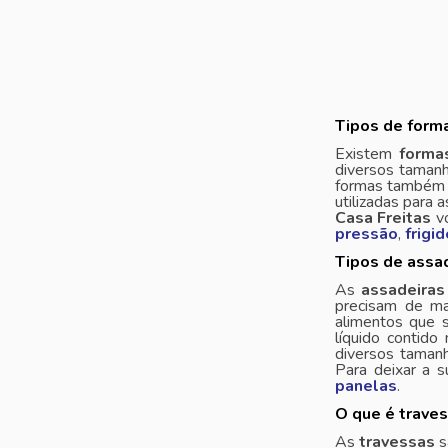
Tipos de forma
Existem
forma
diversos tamanh
formas também p
utilizadas para 
Casa Freitas
vo
pressão
,
frigi
Tipos de assad
As
assadeiras
precisam de ma
alimentos que 
líquido contido
diversos tamanh
Para deixar a s
panelas
.
O que é trave
As
travessas
s