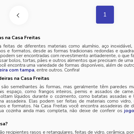
1
s na Casa Freitas
s
feitas de diferentes materiais como alumínio, aço inoxidável
os e formatos, desde as formas tradicionais redondas e quadra
odem ser encontradas com revestimento antiaderente, o que faci
assar bolos, tortas, pães e outros alimentos que precisam de um
cê encontra uma variedade de formas disponíveis, além de outr
deira com tampa
, entre outros. Confira!
eiras na Casa Freitas
são semelhantes às formas, mas geralmente têm paredes mai
is espaço, como frangos inteiros, pernis e assados de carn
soltam líquidos durante o cozimento, como batatas assadas e
 na assadeira. Elas podem ser feitas de materiais como vidro
os e formatos. Na Casa Freitas você encontra assadeiras de d
ua cozinha ainda mais completa, não deixe de conferir os
jogo
ssa?
ão recipientes rasos e retangulares, feitas de vidro, cerâmica, po