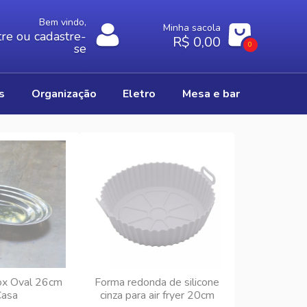
Bem vindo,
Minha sacola
re ou cadastre-
R$ 0,00
0
se
os
organização
eletro
mesa e bar
ox Oval 26cm
Forma redonda de silicone
asa
cinza para air fryer 20cm