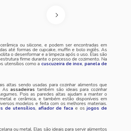
, cerâmica ou silicone, e podem ser encontradas em
das até formas de cupcake, muffin e bolo inglês. As
lita o desenformar e a limpeza após o uso. Elas são
a estrutura firme durante o processo de cozimento. Na
os utensílios como a
cuscuzeira de inox
,
panela de
s altas sendo usadas para cozinhar alimentos que
e. As
assadeiras
também são ideais para cozinhar
 legumes. Pois as paredes altas ajudam a manter o
, metal e cerâmica, e também estão disponíveis em
iversos modelos e feita com os melhores materiais.
s de utensílios
,
afiador de faca
e os
jogos de
rcelana ou metal. Elas são ideais para servir alimentos