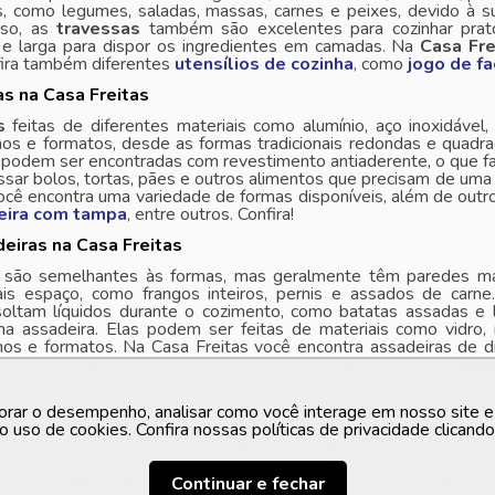
s, como legumes, saladas, massas, carnes e peixes, devido à sua
sso, as
travessas
também são excelentes para cozinhar prat
a e larga para dispor os ingredientes em camadas. Na
Casa Fre
fira também diferentes
utensílios de cozinha
, como
jogo de f
s na Casa Freitas
s
feitas de diferentes materiais como alumínio, aço inoxidável
os e formatos, desde as formas tradicionais redondas e quadra
odem ser encontradas com revestimento antiaderente, o que faci
assar bolos, tortas, pães e outros alimentos que precisam de um
cê encontra uma variedade de formas disponíveis, além de outr
deira com tampa
, entre outros. Confira!
eiras na Casa Freitas
são semelhantes às formas, mas geralmente têm paredes mai
is espaço, como frangos inteiros, pernis e assados de carn
soltam líquidos durante o cozimento, como batatas assadas e
 na assadeira. Elas podem ser feitas de materiais como vidro
os e formatos. Na Casa Freitas você encontra assadeiras de d
ua cozinha ainda mais completa, não deixe de conferir os
jogo
orar o desempenho, analisar como você interage em nosso site e p
ssa?
o uso de cookies. Confira nossas políticas de privacidade clicand
ão recipientes rasos e retangulares, feitas de vidro, cerâmica, po
s, como legumes, saladas, massas, carnes e peixes, devido à sua
sso, as
travessas
também são excelentes para cozinhar prat
Continuar e fechar