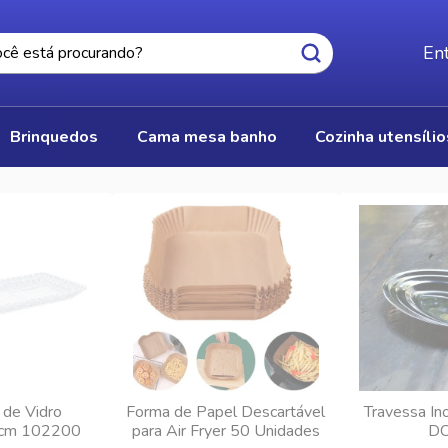
Ent
brinquedos
cama mesa banho
cozinha utensíli
 de Vidro
Forma de Papel Descartável
Travessa In
cm 102200
para Air Fryer 50 Unidades
DC