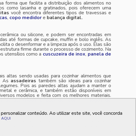
 forma que facilita a distribuição dos alimentos no
os como lasanha e gratinados, pois oferecem uma
itas
você encontra diferentes tipos de travessas e
acas
,
copo medidor
e
balança digital.
, cerâmica ou silicone, e podem ser encontradas em
das até formas de cupcake, muffin e bolo inglês. As
lita o desenformar e a limpeza após o uso. Elas são
a estrutura firme durante o processo de cozimento. Na
os utensílios como a
cuscuzeira de inox
,
panela de
s altas sendo usadas para cozinhar alimentos que
e. As
assadeiras
também são ideais para cozinhar
 legumes. Pois as paredes altas ajudam a manter o
, metal e cerâmica, e também estão disponíveis em
iversos modelos e feita com os melhores materiais.
s de utensílios
,
afiador de faca
e os
jogos de
ersonalizar conteúdo. Ao utilizar este site, você concorda
o
AQUI
rcelana ou metal. Elas são ideais para servir alimentos
 forma que facilita a distribuição dos alimentos no
os como lasanha e gratinados, pois oferecem uma