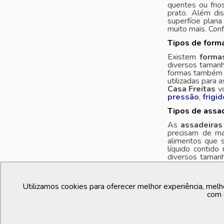
quentes ou frio
prato. Além di
superfície plan
muito mais. Con
Tipos de forma
Existem
forma
diversos tamanh
formas também p
utilizadas para 
Casa Freitas
vo
pressão
,
frigi
Tipos de assad
As
assadeiras
precisam de ma
alimentos que 
líquido contido
diversos tamanh
Para deixar a s
panelas
.
Utilizamos cookies para oferecer melhor experiência, melh
O que é trave
com 
As
travessas
s
quentes ou frio
prato. Além di