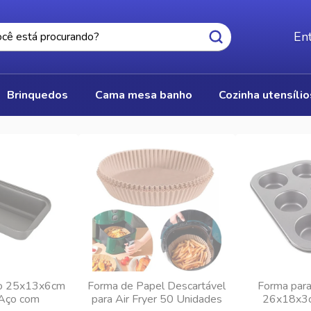
Ent
brinquedos
cama mesa banho
cozinha utensíli
o 25x13x6cm
Forma de Papel Descartável
Forma para
Aço com
para Air Fryer 50 Unidades
26x18x3c