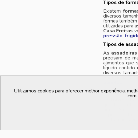
Tipos de forma
Existem
forma
diversos tamanh
formas também p
utilizadas para 
Casa Freitas
vo
pressão
,
frigi
Tipos de assad
As
assadeiras
precisam de ma
alimentos que 
líquido contido
diversos tamanh
Para deixar a s
panelas
.
Utilizamos cookies para oferecer melhor experiência, melh
O que é trave
com 
As
travessas
s
quentes ou frio
prato. Além di
superfície plan
muito mais. Con