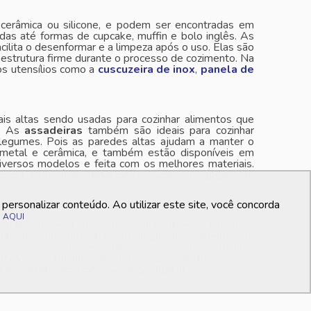
, cerâmica ou silicone, e podem ser encontradas em
das até formas de cupcake, muffin e bolo inglês. As
lita o desenformar e a limpeza após o uso. Elas são
a estrutura firme durante o processo de cozimento. Na
os utensílios como a
cuscuzeira de inox
,
panela de
s altas sendo usadas para cozinhar alimentos que
e. As
assadeiras
também são ideais para cozinhar
 legumes. Pois as paredes altas ajudam a manter o
, metal e cerâmica, e também estão disponíveis em
iversos modelos e feita com os melhores materiais.
s de utensílios
,
afiador de faca
e os
jogos de
ersonalizar conteúdo. Ao utilizar este site, você concorda
o
AQUI
rcelana ou metal. Elas são ideais para servir alimentos
 forma que facilita a distribuição dos alimentos no
os como lasanha e gratinados, pois oferecem uma
itas
você encontra diferentes tipos de travessas e
acas
,
copo medidor
e
balança digital.