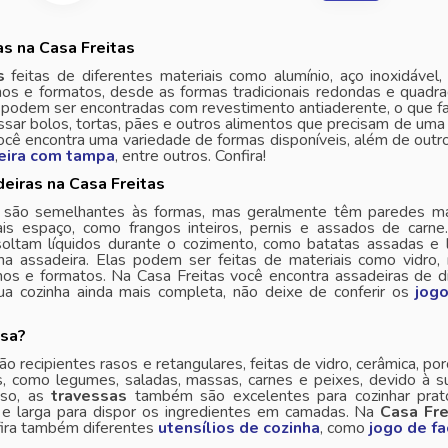
s na Casa Freitas
s
feitas de diferentes materiais como alumínio, aço inoxidável
os e formatos, desde as formas tradicionais redondas e quadra
odem ser encontradas com revestimento antiaderente, o que faci
assar bolos, tortas, pães e outros alimentos que precisam de um
cê encontra uma variedade de formas disponíveis, além de outr
deira com tampa
, entre outros. Confira!
eiras na Casa Freitas
são semelhantes às formas, mas geralmente têm paredes mai
is espaço, como frangos inteiros, pernis e assados de carn
soltam líquidos durante o cozimento, como batatas assadas e
 na assadeira. Elas podem ser feitas de materiais como vidro
os e formatos. Na Casa Freitas você encontra assadeiras de d
ua cozinha ainda mais completa, não deixe de conferir os
jogo
ssa?
ão recipientes rasos e retangulares, feitas de vidro, cerâmica, po
s, como legumes, saladas, massas, carnes e peixes, devido à sua
sso, as
travessas
também são excelentes para cozinhar prat
a e larga para dispor os ingredientes em camadas. Na
Casa Fre
fira também diferentes
utensílios de cozinha
, como
jogo de f