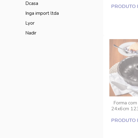
Revestimento
dcasa
PRODUTO 
In
inga import ltda
lyor
nadir
Forma com f
24x6cm 123
revestimento
PRODUTO 
In