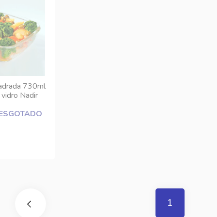
adrada 730ml
idro Nadir
ESGOTADO
1