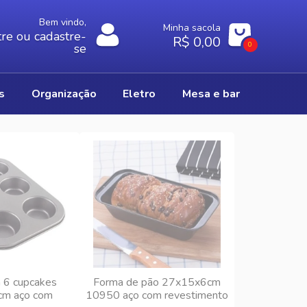
Bem vindo,
Minha sacola
re ou cadastre-
R$ 0,00
0
se
os
organização
eletro
mesa e bar
 6 cupcakes
Forma de pão 27x15x6cm
m aço com
10950 aço com revestimento