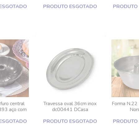
 Antiaderente
Lyor
revestimento
ESGOTADO
ga
PRODUTO ESGOTADO
PRODUTO
I
uro central
Travessa oval 36cm inox
Forma N.22 
93 aço com
dc00441 DCasa
Nor
 antiaderente
ESGOTADO
ga
PRODUTO ESGOTADO
PRODUTO