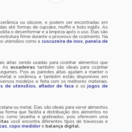
, cerâmica ou silicone, e podem ser encontradas em
das até formas de cupcake, muffin e bolo inglês. As
lita o desenformar e a limpeza após o uso. Elas são
a estrutura firme durante o processo de cozimento. Na
os utensílios como a
cuscuzeira de inox
,
panela de
s altas sendo usadas para cozinhar alimentos que
e. As
assadeiras
também são ideais para cozinhar
 legumes. Pois as paredes altas ajudam a manter o
, metal e cerâmica, e também estão disponíveis em
iversos modelos e feita com os melhores materiais.
s de utensílios
,
afiador de faca
e os
jogos de
rcelana ou metal. Elas são ideais para servir alimentos
 forma que facilita a distribuição dos alimentos no
os como lasanha e gratinados, pois oferecem uma
itas
você encontra diferentes tipos de travessas e
acas
,
copo medidor
e
balança digital.