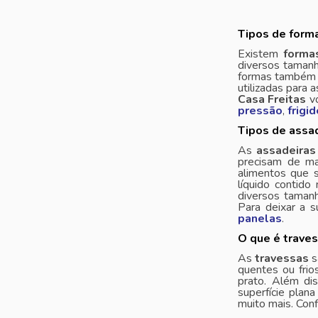
Tipos de forma
Existem
forma
diversos tamanh
formas também p
utilizadas para 
Casa Freitas
vo
pressão
,
frigi
Tipos de assad
As
assadeiras
precisam de ma
alimentos que 
líquido contido
diversos tamanh
Para deixar a s
panelas
.
O que é trave
As
travessas
s
quentes ou frio
prato. Além di
superfície plan
muito mais. Con