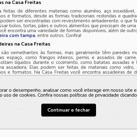
s na Casa Freitas
s
feitas de diferentes materiais como alumínio, aço inoxidável
os e formatos, desde as formas tradicionais redondas e quadra
odem ser encontradas com revestimento antiaderente, o que faci
assar bolos, tortas, pães e outros alimentos que precisam de um
cê encontra uma variedade de formas disponíveis, além de outr
deira com tampa
, entre outros. Confira!
eiras na Casa Freitas
são semelhantes às formas, mas geralmente têm paredes mai
is espaço, como frangos inteiros, pernis e assados de carn
soltam líquidos durante o cozimento, como batatas assadas e
 na assadeira. Elas podem ser feitas de materiais como vidro
os e formatos. Na Casa Freitas você encontra assadeiras de d
ua cozinha ainda mais completa, não deixe de conferir os
jogo
orar o desempenho, analisar como você interage em nosso site e p
ssa?
o uso de cookies. Confira nossas políticas de privacidade clicand
ão recipientes rasos e retangulares, feitas de vidro, cerâmica, po
s, como legumes, saladas, massas, carnes e peixes, devido à sua
sso, as
travessas
também são excelentes para cozinhar prat
Continuar e fechar
a e larga para dispor os ingredientes em camadas. Na
Casa Fre
fira também diferentes
utensílios de cozinha
, como
jogo de f