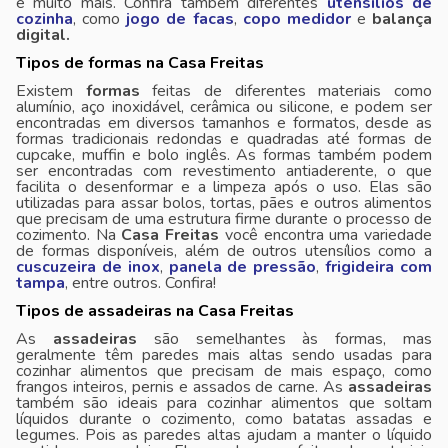
e muito mais. Confira também diferentes
utensílios de
cozinha
, como
jogo de facas
,
copo medidor
e
balança
digital.
Tipos de formas na Casa Freitas
Existem
formas
feitas de diferentes materiais como
alumínio, aço inoxidável, cerâmica ou silicone, e podem ser
encontradas em diversos tamanhos e formatos, desde as
formas tradicionais redondas e quadradas até formas de
cupcake, muffin e bolo inglês. As formas também podem
ser encontradas com revestimento antiaderente, o que
facilita o desenformar e a limpeza após o uso. Elas são
utilizadas para assar bolos, tortas, pães e outros alimentos
que precisam de uma estrutura firme durante o processo de
cozimento. Na
Casa Freitas
você encontra uma variedade
de formas disponíveis, além de outros utensílios como a
cuscuzeira de inox
,
panela de pressão
,
frigideira com
tampa
, entre outros. Confira!
Tipos de assadeiras na Casa Freitas
As
assadeiras
são semelhantes às formas, mas
geralmente têm paredes mais altas sendo usadas para
cozinhar alimentos que precisam de mais espaço, como
frangos inteiros, pernis e assados de carne. As
assadeiras
também são ideais para cozinhar alimentos que soltam
líquidos durante o cozimento, como batatas assadas e
legumes. Pois as paredes altas ajudam a manter o líquido