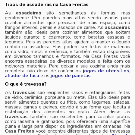
Tipos de assadeiras na Casa Freitas
As
assadeiras
são semelhantes às formas, mas
geralmente têm paredes mais altas sendo usadas para
cozinhar alimentos que precisam de mais espaço, como
frangos inteiros, pernis e assados de carne. As
assadeiras
também são ideais para cozinhar alimentos que soltam
líquidos durante o cozimento, como batatas assadas e
legumes. Pois as paredes altas ajudam a manter o líquido
contido na assadeira. Elas podem ser feitas de materiais
como vidro, metal e cerâmica, e também estão disponíveis
em diversos tamanhos e formatos. Na Casa Freitas você
encontra assadeiras de diversos modelos e feita com os
melhores materiais. Para deixar a sua cozinha ainda mais
completa, não deixe de conferir os
jogos de utensílios
,
afiador de faca
e os
jogos de panelas
.
O que é travessa?
As
travessas
são recipientes rasos e retangulares, feitas
de vidro, cerâmica, porcelana ou metal. Elas são ideais para
servir alimentos quentes ou frios, como legumes, saladas,
massas, carnes e peixes, devido à sua forma que facilita a
distribuição dos alimentos no prato. Além disso, as
travessas
também são excelentes para cozinhar pratos
como lasanha e gratinados, pois oferecem uma superfície
plana e larga para dispor os ingredientes em camadas. Na
Casa Freitas
você encontra diferentes tipos de travessas