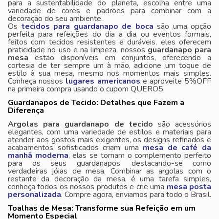
para a sustentabilidade do planeta, escolha entre uma
variedade de cores e padrões para combinar com a
decoração do seu ambiente.
Os
tecidos para guardanapo de boca
são uma opção
perfeita para refeições do dia a dia ou eventos formais,
feitos com tecidos resistentes e duráveis, eles oferecem
praticidade no uso e na limpeza, nossos
guardanapo para
mesa
estão disponíveis em conjuntos, oferecendo a
cortesia de ter sempre um à mão, adicione um toque de
estilo à sua mesa, mesmo nos momentos mais simples.
Conheça nossos
lugares americanos
e aproveite 5%OFF
na primeira compra usando o cupom QUERO5.
Guardanapos de Tecido: Detalhes que Fazem a
Diferença
Argolas para guardanapo de tecido
são acessórios
elegantes, com uma variedade de estilos e materiais para
atender aos gostos mais exigentes, os designs refinados e
acabamentos sofisticados criam uma
mesa de café da
manhã moderna
, elas se tornam o complemento perfeito
para os seus guardanapos, destacando-se como
verdadeiras jóias de mesa. Combinar as argolas com o
restante da decoração da mesa, é uma tarefa simples,
conheça todos os nossos produtos e crie uma
mesa posta
personalizada
. Compre agora, enviamos para todo o Brasil.
Toalhas de Mesa: Transforme sua Refeição em um
Momento Especial