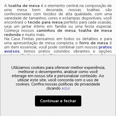
A
toalha de mesa
é o elemento central na composição de
uma mesa bem decorada, nossas toalhas são
confeccionadas com tecidos de alta qualidade, com uma
variedade de tamanhos, cores e estampas disponíveis, você
encontrará o
tecido para mesa
perfeito para cada ocasião,
seja um jantar íntimo em família ou uma festa especial.
Conheça nossos
caminhos de mesa
,
toalha de mesa
redonda
e muito mais.
Na Casa Freitas pensamos em todos os detalhes e para
uma apresentação de mesa completa, o
forro de mesa
é
um item essencial, você pode combinar com nossos
pratos
avulsos
, temos pratos coloridos vibrantes e opções
neutras. Confira as
toalhas para mesa retangular
e
aproveite nosso frete grátis*.
Aparelhos de chá e Jantar na Casa Freitas
Utilizamos cookies para oferecer melhor experiência,
melhorar o desempenho, analisar como você
Na Casa Freitas, temos uma seleção exclusiva de
interage em nosso site e personalizar conteúdo. Ao
aparelhos de chá e jantar
que irão transformar suas
utilizar este site, você concorda com o uso de
refeições em verdadeiras experiências sensoriais,
cookies. Confira nossas políticas de privacidade
cuidadosamente escolhidas para atender aos gostos mais
clicando
AQUI
sofisticados, nossos conjuntos não oferecem apenas
funcionalidade, mas também um toque de elegância e estilo
para a sua mesa posta. Deixe-se encantar pela seleção de
Continuar e fechar
toalhas de mesa e guardanapos
que irão transformar
sua mesa posta em um verdadeiro espetáculo visual.
Enviamos para todo o Brasil.