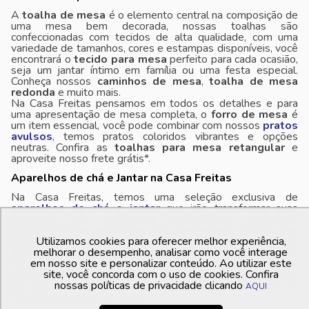
A
toalha de mesa
é o elemento central na composição de
uma mesa bem decorada, nossas toalhas são
confeccionadas com tecidos de alta qualidade, com uma
variedade de tamanhos, cores e estampas disponíveis, você
encontrará o
tecido para mesa
perfeito para cada ocasião,
seja um jantar íntimo em família ou uma festa especial.
Conheça nossos
caminhos de mesa
,
toalha de mesa
redonda
e muito mais.
Na Casa Freitas pensamos em todos os detalhes e para
uma apresentação de mesa completa, o
forro de mesa
é
um item essencial, você pode combinar com nossos
pratos
avulsos
, temos pratos coloridos vibrantes e opções
neutras. Confira as
toalhas para mesa retangular
e
aproveite nosso frete grátis*.
Aparelhos de chá e Jantar na Casa Freitas
Na Casa Freitas, temos uma seleção exclusiva de
aparelhos de chá e jantar
que irão transformar suas
refeições em verdadeiras experiências sensoriais,
cuidadosamente escolhidas para atender aos gostos mais
sofisticados, nossos conjuntos não oferecem apenas
Utilizamos cookies para oferecer melhor experiência,
funcionalidade, mas também um toque de elegância e estilo
melhorar o desempenho, analisar como você interage
para a sua mesa posta. Deixe-se encantar pela seleção de
em nosso site e personalizar conteúdo. Ao utilizar este
toalhas de mesa e guardanapos
site, você concorda com o uso de cookies. Confira
que irão transformar
sua mesa posta em um verdadeiro espetáculo visual.
nossas políticas de privacidade clicando
AQUI
Enviamos para todo o Brasil.