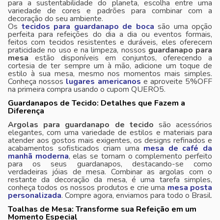
para a sustentabilidade do planeta, escolha entre uma
variedade de cores e padrões para combinar com a
decoração do seu ambiente.
Os
tecidos para guardanapo de boca
são uma opção
perfeita para refeições do dia a dia ou eventos formais,
feitos com tecidos resistentes e duráveis, eles oferecem
praticidade no uso e na limpeza, nossos
guardanapo para
mesa
estão disponíveis em conjuntos, oferecendo a
cortesia de ter sempre um à mão, adicione um toque de
estilo à sua mesa, mesmo nos momentos mais simples.
Conheça nossos
lugares americanos
e aproveite 5%OFF
na primeira compra usando o cupom QUERO5.
Guardanapos de Tecido: Detalhes que Fazem a
Diferença
Argolas para guardanapo de tecido
são acessórios
elegantes, com uma variedade de estilos e materiais para
atender aos gostos mais exigentes, os designs refinados e
acabamentos sofisticados criam uma
mesa de café da
manhã moderna
, elas se tornam o complemento perfeito
para os seus guardanapos, destacando-se como
verdadeiras jóias de mesa. Combinar as argolas com o
restante da decoração da mesa, é uma tarefa simples,
conheça todos os nossos produtos e crie uma
mesa posta
personalizada
. Compre agora, enviamos para todo o Brasil.
Toalhas de Mesa: Transforme sua Refeição em um
Momento Especial