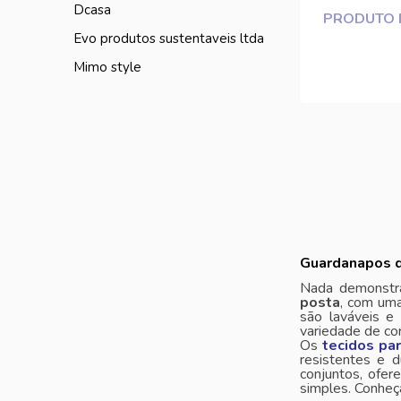
dcasa
PRODUTO 
evo produtos sustentaveis ltda
mimo style
Guardanapos d
Nada demonstra
posta
, com uma
são laváveis ​​
variedade de co
Os
tecidos pa
resistentes e 
conjuntos, ofe
simples. Conhe