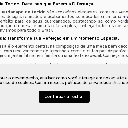
e Tecido: Detalhes que Fazem a Diferença
guardanapo de tecido
são acessórios elegantes, com uma varie
 os designs refinados e acabamentos sofisticados criam uma
me
rfeito para os seus guardanapos, destacando-se como verda
oração da mesa, é uma tarefa simples, conheça todos os nosso
nviamos para todo o Brasil.
sa: Transforme sua Refeição em um Momento Especial
esa
é o elemento central na composição de uma mesa bem decor
de, com uma variedade de tamanhos, cores e estampas disponívei
ja um jantar íntimo em família ou uma festa especial. Conheça n
s pensamos em todos os detalhes e para uma apresentação de 
inar com nossos
pratos avulsos
, temos pratos coloridos vibra
roveite nosso frete grátis*.
orar o desempenho, analisar como você interage em nosso site e p
há e Jantar na Casa Freitas
o uso de cookies. Confira nossas políticas de privacidade clicand
s, temos uma seleção exclusiva de
aparelhos de chá e jantar
ensoriais, cuidadosamente escolhidas para atender aos gostos
Continuar e fechar
alidade, mas também um toque de elegância e estilo para a s
sa e guardanapos
que irão transformar sua mesa posta em um 