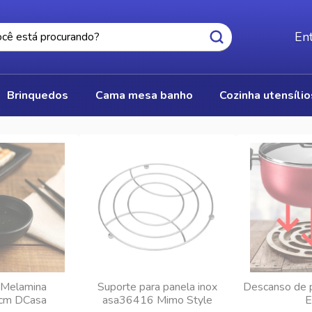
Ent
brinquedos
cama mesa banho
cozinha utensíli
 Melamina
Suporte para panela inox
Descanso de p
cm DCasa
asa36416 Mimo Style
E