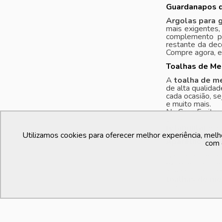
Guardanapos d
Argolas para 
mais exigentes,
complemento pe
restante da dec
Compre agora, e
Toalhas de Me
A
toalha de m
de alta qualida
cada ocasião, se
e muito mais.
Na Casa Freita
você pode comb
retangular
e ap
Utilizamos cookies para oferecer melhor experiência, melh
Aparelhos de c
com 
Na Casa Freita
experiências s
apenas funcion
toalhas de me
Brasil.