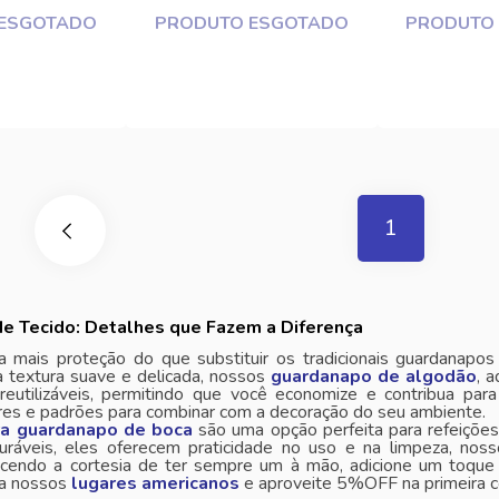
ESGOTADO
PRODUTO ESGOTADO
PRODUTO
1
e Tecido: Detalhes que Fazem a Diferença
 mais proteção do que substituir os tradicionais guardanapo
 textura suave e delicada, nossos
guardanapo de algodão
, 
e reutilizáveis, permitindo que você economize e contribua pa
res e padrões para combinar com a decoração do seu ambiente.
ra guardanapo de boca
são uma opção perfeita para refeições 
duráveis, eles oferecem praticidade no uso e na limpeza, nos
recendo a cortesia de ter sempre um à mão, adicione um toq
ça nossos
lugares americanos
e aproveite 5%OFF na primeira