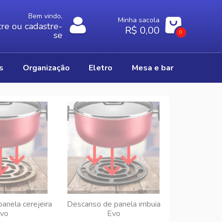
Bem vindo,
Minha sacola
re ou cadastre-
R$ 0,00
0
se
os
organização
eletro
mesa e bar
anela cerejeira
Descanso de panela imbuia
vo
Evo