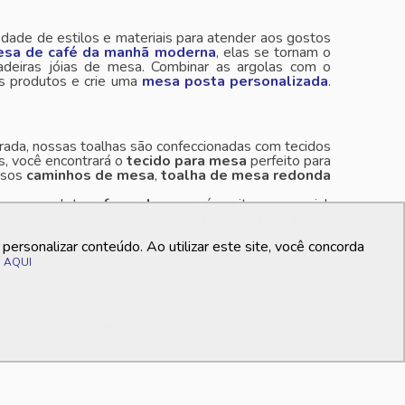
dade de estilos e materiais para atender aos gostos
sa de café da manhã moderna
, elas se tornam o
deiras jóias de mesa. Combinar as argolas com o
s produtos e crie uma
mesa posta personalizada
.
ada, nossas toalhas são confeccionadas com tecidos
s, você encontrará o
tecido para mesa
perfeito para
ossos
caminhos de mesa
,
toalha de mesa redonda
mesa completa, o
forro de mesa
é um item essencial,
ntes e opções neutras. Confira as
toalhas para mesa
ersonalizar conteúdo. Ao utilizar este site, você concorda
o
AQUI
que irão transformar suas refeições em verdadeiras
 mais sofisticados, nossos conjuntos não oferecem
ua mesa posta. Deixe-se encantar pela seleção de
verdadeiro espetáculo visual. Enviamos para todo o