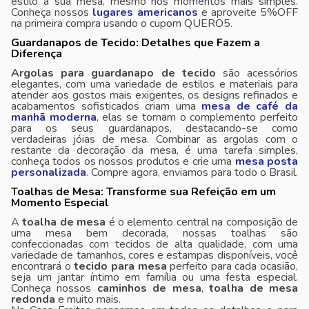
estilo à sua mesa, mesmo nos momentos mais simples.
Conheça nossos
lugares americanos
e aproveite 5%OFF
na primeira compra usando o cupom QUERO5.
Guardanapos de Tecido: Detalhes que Fazem a
Diferença
Argolas para guardanapo de tecido
são acessórios
elegantes, com uma variedade de estilos e materiais para
atender aos gostos mais exigentes, os designs refinados e
acabamentos sofisticados criam uma
mesa de café da
manhã moderna
, elas se tornam o complemento perfeito
para os seus guardanapos, destacando-se como
verdadeiras jóias de mesa. Combinar as argolas com o
restante da decoração da mesa, é uma tarefa simples,
conheça todos os nossos produtos e crie uma
mesa posta
personalizada
. Compre agora, enviamos para todo o Brasil.
Toalhas de Mesa: Transforme sua Refeição em um
Momento Especial
A
toalha de mesa
é o elemento central na composição de
uma mesa bem decorada, nossas toalhas são
confeccionadas com tecidos de alta qualidade, com uma
variedade de tamanhos, cores e estampas disponíveis, você
encontrará o
tecido para mesa
perfeito para cada ocasião,
seja um jantar íntimo em família ou uma festa especial.
Conheça nossos
caminhos de mesa
,
toalha de mesa
redonda
e muito mais.