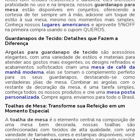
praticidade no uso e na limpeza, nossos
guardanapo para
mesa
estão disponíveis em conjuntos, oferecendo a
cortesia de ter sempre um à mão, adicione um toque de
estilo à sua mesa, mesmo nos momentos mais simples.
Conheça nossos
lugares americanos
e aproveite 5%OFF
na primeira compra usando o cupom QUERO5.
Guardanapos de Tecido: Detalhes que Fazem a
Diferença
Argolas para guardanapo de tecido
são acessórios
elegantes, com uma variedade de estilos e materiais para
atender aos gostos mais exigentes, os designs refinados e
acabamentos sofisticados criam uma
mesa de café da
manhã moderna
, elas se tornam o complemento perfeito
para os seus guardanapos, destacando-se como
verdadeiras jóias de mesa. Combinar as argolas com o
restante da decoração da mesa, é uma tarefa simples,
conheça todos os nossos produtos e crie uma
mesa posta
personalizada
. Compre agora, enviamos para todo o Brasil.
Toalhas de Mesa: Transforme sua Refeição em um
Momento Especial
A
toalha de mesa
é o elemento central na composição de
uma mesa bem decorada, nossas toalhas são
confeccionadas com tecidos de alta qualidade, com uma
variedade de tamanhos, cores e estampas disponíveis, você
encontrará o
tecido para mesa
perfeito para cada ocasião,