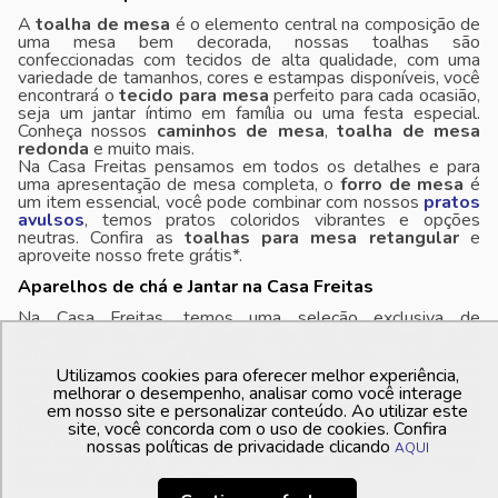
A
toalha de mesa
é o elemento central na composição de
uma mesa bem decorada, nossas toalhas são
confeccionadas com tecidos de alta qualidade, com uma
variedade de tamanhos, cores e estampas disponíveis, você
encontrará o
tecido para mesa
perfeito para cada ocasião,
seja um jantar íntimo em família ou uma festa especial.
Conheça nossos
caminhos de mesa
,
toalha de mesa
redonda
e muito mais.
Na Casa Freitas pensamos em todos os detalhes e para
uma apresentação de mesa completa, o
forro de mesa
é
um item essencial, você pode combinar com nossos
pratos
avulsos
, temos pratos coloridos vibrantes e opções
neutras. Confira as
toalhas para mesa retangular
e
aproveite nosso frete grátis*.
Aparelhos de chá e Jantar na Casa Freitas
Na Casa Freitas, temos uma seleção exclusiva de
aparelhos de chá e jantar
que irão transformar suas
refeições em verdadeiras experiências sensoriais,
cuidadosamente escolhidas para atender aos gostos mais
Utilizamos cookies para oferecer melhor experiência,
sofisticados, nossos conjuntos não oferecem apenas
melhorar o desempenho, analisar como você interage
funcionalidade, mas também um toque de elegância e estilo
em nosso site e personalizar conteúdo. Ao utilizar este
para a sua mesa posta. Deixe-se encantar pela seleção de
site, você concorda com o uso de cookies. Confira
toalhas de mesa e guardanapos
que irão transformar
nossas políticas de privacidade clicando
AQUI
sua mesa posta em um verdadeiro espetáculo visual.
Enviamos para todo o Brasil.