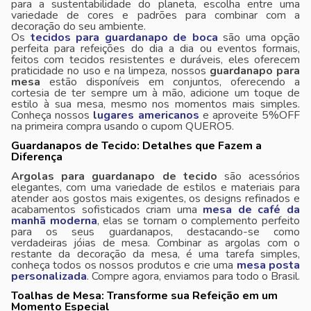
para a sustentabilidade do planeta, escolha entre uma
variedade de cores e padrões para combinar com a
decoração do seu ambiente.
Os
tecidos para guardanapo de boca
são uma opção
perfeita para refeições do dia a dia ou eventos formais,
feitos com tecidos resistentes e duráveis, eles oferecem
praticidade no uso e na limpeza, nossos
guardanapo para
mesa
estão disponíveis em conjuntos, oferecendo a
cortesia de ter sempre um à mão, adicione um toque de
estilo à sua mesa, mesmo nos momentos mais simples.
Conheça nossos
lugares americanos
e aproveite 5%OFF
na primeira compra usando o cupom QUERO5.
Guardanapos de Tecido: Detalhes que Fazem a
Diferença
Argolas para guardanapo de tecido
são acessórios
elegantes, com uma variedade de estilos e materiais para
atender aos gostos mais exigentes, os designs refinados e
acabamentos sofisticados criam uma
mesa de café da
manhã moderna
, elas se tornam o complemento perfeito
para os seus guardanapos, destacando-se como
verdadeiras jóias de mesa. Combinar as argolas com o
restante da decoração da mesa, é uma tarefa simples,
conheça todos os nossos produtos e crie uma
mesa posta
personalizada
. Compre agora, enviamos para todo o Brasil.
Toalhas de Mesa: Transforme sua Refeição em um
Momento Especial