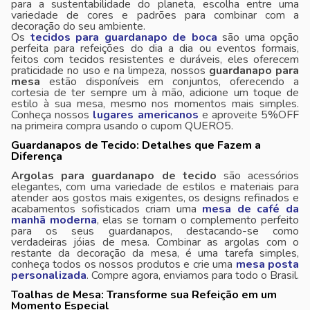
para a sustentabilidade do planeta, escolha entre uma
variedade de cores e padrões para combinar com a
decoração do seu ambiente.
Os
tecidos para guardanapo de boca
são uma opção
perfeita para refeições do dia a dia ou eventos formais,
feitos com tecidos resistentes e duráveis, eles oferecem
praticidade no uso e na limpeza, nossos
guardanapo para
mesa
estão disponíveis em conjuntos, oferecendo a
cortesia de ter sempre um à mão, adicione um toque de
estilo à sua mesa, mesmo nos momentos mais simples.
Conheça nossos
lugares americanos
e aproveite 5%OFF
na primeira compra usando o cupom QUERO5.
Guardanapos de Tecido: Detalhes que Fazem a
Diferença
Argolas para guardanapo de tecido
são acessórios
elegantes, com uma variedade de estilos e materiais para
atender aos gostos mais exigentes, os designs refinados e
acabamentos sofisticados criam uma
mesa de café da
manhã moderna
, elas se tornam o complemento perfeito
para os seus guardanapos, destacando-se como
verdadeiras jóias de mesa. Combinar as argolas com o
restante da decoração da mesa, é uma tarefa simples,
conheça todos os nossos produtos e crie uma
mesa posta
personalizada
. Compre agora, enviamos para todo o Brasil.
Toalhas de Mesa: Transforme sua Refeição em um
Momento Especial