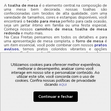
A
toalha de mesa
é o elemento central na composição de
uma mesa bem decorada, nossas toalhas são
confeccionadas com tecidos de alta qualidade, com uma
variedade de tamanhos, cores e estampas disponíveis, você
encontrará o
tecido para mesa
perfeito para cada ocasião,
seja um jantar íntimo em família ou uma festa especial.
Conheça nossos
caminhos de mesa
,
toalha de mesa
redonda
e muito mais.
Na Casa Freitas pensamos em todos os detalhes e para
uma apresentação de mesa completa, o
forro de mesa
é
um item essencial, você pode combinar com nossos
pratos
avulsos
, temos pratos coloridos vibrantes e opções
neutras. Confira as
toalhas para mesa retangular
e
aproveite nosso frete grátis*.
Aparelhos de chá e Jantar na Casa Freitas
Utilizamos cookies para oferecer melhor experiência,
melhorar o desempenho, analisar como você
Na Casa Freitas, temos uma seleção exclusiva de
interage em nosso site e personalizar conteúdo. Ao
aparelhos de chá e jantar
que irão transformar suas
utilizar este site, você concorda com o uso de
refeições em verdadeiras experiências sensoriais,
cookies. Confira nossas políticas de privacidade
cuidadosamente escolhidas para atender aos gostos mais
clicando
AQUI
sofisticados, nossos conjuntos não oferecem apenas
funcionalidade, mas também um toque de elegância e estilo
para a sua mesa posta. Deixe-se encantar pela seleção de
Continuar e fechar
toalhas de mesa e guardanapos
que irão transformar
sua mesa posta em um verdadeiro espetáculo visual.
Enviamos para todo o Brasil.