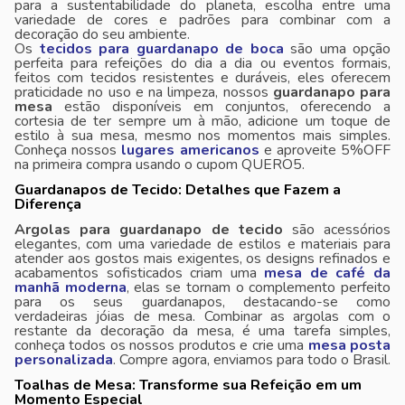
para a sustentabilidade do planeta, escolha entre uma
variedade de cores e padrões para combinar com a
decoração do seu ambiente.
Os
tecidos para guardanapo de boca
são uma opção
perfeita para refeições do dia a dia ou eventos formais,
feitos com tecidos resistentes e duráveis, eles oferecem
praticidade no uso e na limpeza, nossos
guardanapo para
mesa
estão disponíveis em conjuntos, oferecendo a
cortesia de ter sempre um à mão, adicione um toque de
estilo à sua mesa, mesmo nos momentos mais simples.
Conheça nossos
lugares americanos
e aproveite 5%OFF
na primeira compra usando o cupom QUERO5.
Guardanapos de Tecido: Detalhes que Fazem a
Diferença
Argolas para guardanapo de tecido
são acessórios
elegantes, com uma variedade de estilos e materiais para
atender aos gostos mais exigentes, os designs refinados e
acabamentos sofisticados criam uma
mesa de café da
manhã moderna
, elas se tornam o complemento perfeito
para os seus guardanapos, destacando-se como
verdadeiras jóias de mesa. Combinar as argolas com o
restante da decoração da mesa, é uma tarefa simples,
conheça todos os nossos produtos e crie uma
mesa posta
personalizada
. Compre agora, enviamos para todo o Brasil.
Toalhas de Mesa: Transforme sua Refeição em um
Momento Especial