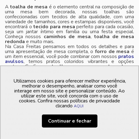
A
toalha de mesa
é o elemento central na composição de
uma mesa bem decorada, nossas toalhas são
confeccionadas com tecidos de alta qualidade, com uma
variedade de tamanhos, cores e estampas disponíveis, você
encontrará o
tecido para mesa
perfeito para cada ocasião,
seja um jantar íntimo em família ou uma festa especial.
Conheça nossos
caminhos de mesa
,
toalha de mesa
redonda
e muito mais.
Na Casa Freitas pensamos em todos os detalhes e para
uma apresentação de mesa completa, o
forro de mesa
é
um item essencial, você pode combinar com nossos
pratos
avulsos
, temos pratos coloridos vibrantes e opções
neutras. Confira as
toalhas para mesa retangular
e
aproveite nosso frete grátis*.
Aparelhos de chá e Jantar na Casa Freitas
Utilizamos cookies para oferecer melhor experiência,
melhorar o desempenho, analisar como você
Na Casa Freitas, temos uma seleção exclusiva de
interage em nosso site e personalizar conteúdo. Ao
aparelhos de chá e jantar
que irão transformar suas
utilizar este site, você concorda com o uso de
refeições em verdadeiras experiências sensoriais,
cookies. Confira nossas políticas de privacidade
cuidadosamente escolhidas para atender aos gostos mais
clicando
AQUI
sofisticados, nossos conjuntos não oferecem apenas
funcionalidade, mas também um toque de elegância e estilo
para a sua mesa posta. Deixe-se encantar pela seleção de
Continuar e fechar
toalhas de mesa e guardanapos
que irão transformar
sua mesa posta em um verdadeiro espetáculo visual.
Enviamos para todo o Brasil.