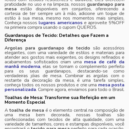
praticidade no uso e na limpeza, nossos
guardanapo para
mesa
estão disponíveis em conjuntos, oferecendo a
cortesia de ter sempre um à mão, adicione um toque de
estilo à sua mesa, mesmo nos momentos mais simples.
Conheça nossos
lugares americanos
e aproveite 5%OFF
na primeira compra usando o cupom QUERO5.
Guardanapos de Tecido: Detalhes que Fazem a
Diferença
Argolas para guardanapo de tecido
são acessórios
elegantes, com uma variedade de estilos e materiais para
atender aos gostos mais exigentes, os designs refinados e
acabamentos sofisticados criam uma
mesa de café da
manhã moderna
, elas se tornam o complemento perfeito
para os seus guardanapos, destacando-se como
verdadeiras jóias de mesa. Combinar as argolas com o
restante da decoração da mesa, é uma tarefa simples,
conheça todos os nossos produtos e crie uma
mesa posta
personalizada
. Compre agora, enviamos para todo o Brasil.
Toalhas de Mesa: Transforme sua Refeição em um
Momento Especial
A
toalha de mesa
é o elemento central na composição de
uma mesa bem decorada, nossas toalhas são
confeccionadas com tecidos de alta qualidade, com uma
variedade de tamanhos, cores e estampas disponíveis, você
encontrará o
tecido para mesa
perfeito para cada ocasião,