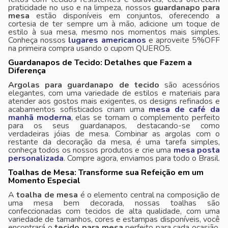
praticidade no uso e na limpeza, nossos
guardanapo para
mesa
estão disponíveis em conjuntos, oferecendo a
cortesia de ter sempre um à mão, adicione um toque de
estilo à sua mesa, mesmo nos momentos mais simples.
Conheça nossos
lugares americanos
e aproveite 5%OFF
na primeira compra usando o cupom QUERO5.
Guardanapos de Tecido: Detalhes que Fazem a
Diferença
Argolas para guardanapo de tecido
são acessórios
elegantes, com uma variedade de estilos e materiais para
atender aos gostos mais exigentes, os designs refinados e
acabamentos sofisticados criam uma
mesa de café da
manhã moderna
, elas se tornam o complemento perfeito
para os seus guardanapos, destacando-se como
verdadeiras jóias de mesa. Combinar as argolas com o
restante da decoração da mesa, é uma tarefa simples,
conheça todos os nossos produtos e crie uma
mesa posta
personalizada
. Compre agora, enviamos para todo o Brasil.
Toalhas de Mesa: Transforme sua Refeição em um
Momento Especial
A
toalha de mesa
é o elemento central na composição de
uma mesa bem decorada, nossas toalhas são
confeccionadas com tecidos de alta qualidade, com uma
variedade de tamanhos, cores e estampas disponíveis, você
encontrará o
tecido para mesa
perfeito para cada ocasião,