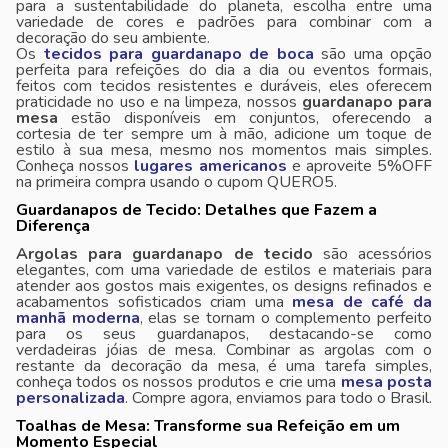
para a sustentabilidade do planeta, escolha entre uma
variedade de cores e padrões para combinar com a
decoração do seu ambiente.
Os
tecidos para guardanapo de boca
são uma opção
perfeita para refeições do dia a dia ou eventos formais,
feitos com tecidos resistentes e duráveis, eles oferecem
praticidade no uso e na limpeza, nossos
guardanapo para
mesa
estão disponíveis em conjuntos, oferecendo a
cortesia de ter sempre um à mão, adicione um toque de
estilo à sua mesa, mesmo nos momentos mais simples.
Conheça nossos
lugares americanos
e aproveite 5%OFF
na primeira compra usando o cupom QUERO5.
Guardanapos de Tecido: Detalhes que Fazem a
Diferença
Argolas para guardanapo de tecido
são acessórios
elegantes, com uma variedade de estilos e materiais para
atender aos gostos mais exigentes, os designs refinados e
acabamentos sofisticados criam uma
mesa de café da
manhã moderna
, elas se tornam o complemento perfeito
para os seus guardanapos, destacando-se como
verdadeiras jóias de mesa. Combinar as argolas com o
restante da decoração da mesa, é uma tarefa simples,
conheça todos os nossos produtos e crie uma
mesa posta
personalizada
. Compre agora, enviamos para todo o Brasil.
Toalhas de Mesa: Transforme sua Refeição em um
Momento Especial