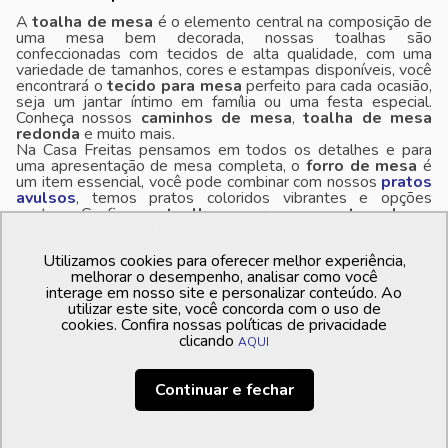
A
toalha de mesa
é o elemento central na composição de
uma mesa bem decorada, nossas toalhas são
confeccionadas com tecidos de alta qualidade, com uma
variedade de tamanhos, cores e estampas disponíveis, você
encontrará o
tecido para mesa
perfeito para cada ocasião,
seja um jantar íntimo em família ou uma festa especial.
Conheça nossos
caminhos de mesa
,
toalha de mesa
redonda
e muito mais.
Na Casa Freitas pensamos em todos os detalhes e para
uma apresentação de mesa completa, o
forro de mesa
é
um item essencial, você pode combinar com nossos
pratos
avulsos
, temos pratos coloridos vibrantes e opções
neutras. Confira as
toalhas para mesa retangular
e
aproveite nosso frete grátis*.
Aparelhos de chá e Jantar na Casa Freitas
Utilizamos cookies para oferecer melhor experiência,
melhorar o desempenho, analisar como você
Na Casa Freitas, temos uma seleção exclusiva de
interage em nosso site e personalizar conteúdo. Ao
aparelhos de chá e jantar
que irão transformar suas
utilizar este site, você concorda com o uso de
refeições em verdadeiras experiências sensoriais,
cookies. Confira nossas políticas de privacidade
cuidadosamente escolhidas para atender aos gostos mais
clicando
AQUI
sofisticados, nossos conjuntos não oferecem apenas
funcionalidade, mas também um toque de elegância e estilo
para a sua mesa posta. Deixe-se encantar pela seleção de
Continuar e fechar
toalhas de mesa e guardanapos
que irão transformar
sua mesa posta em um verdadeiro espetáculo visual.
Enviamos para todo o Brasil.