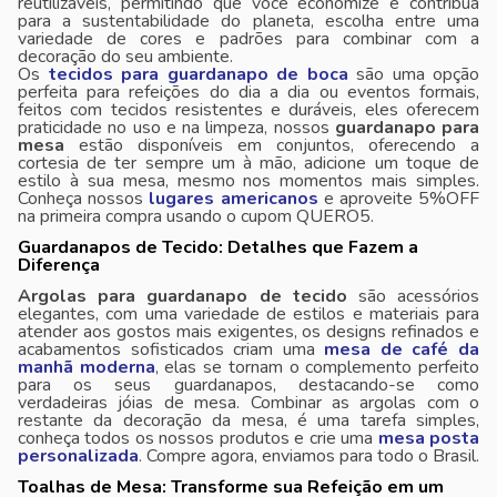
reutilizáveis, permitindo que você economize e contribua
para a sustentabilidade do planeta, escolha entre uma
variedade de cores e padrões para combinar com a
decoração do seu ambiente.
Os
tecidos para guardanapo de boca
são uma opção
perfeita para refeições do dia a dia ou eventos formais,
feitos com tecidos resistentes e duráveis, eles oferecem
praticidade no uso e na limpeza, nossos
guardanapo para
mesa
estão disponíveis em conjuntos, oferecendo a
cortesia de ter sempre um à mão, adicione um toque de
estilo à sua mesa, mesmo nos momentos mais simples.
Conheça nossos
lugares americanos
e aproveite 5%OFF
na primeira compra usando o cupom QUERO5.
Guardanapos de Tecido: Detalhes que Fazem a
Diferença
Argolas para guardanapo de tecido
são acessórios
elegantes, com uma variedade de estilos e materiais para
atender aos gostos mais exigentes, os designs refinados e
acabamentos sofisticados criam uma
mesa de café da
manhã moderna
, elas se tornam o complemento perfeito
para os seus guardanapos, destacando-se como
verdadeiras jóias de mesa. Combinar as argolas com o
restante da decoração da mesa, é uma tarefa simples,
conheça todos os nossos produtos e crie uma
mesa posta
personalizada
. Compre agora, enviamos para todo o Brasil.
Toalhas de Mesa: Transforme sua Refeição em um