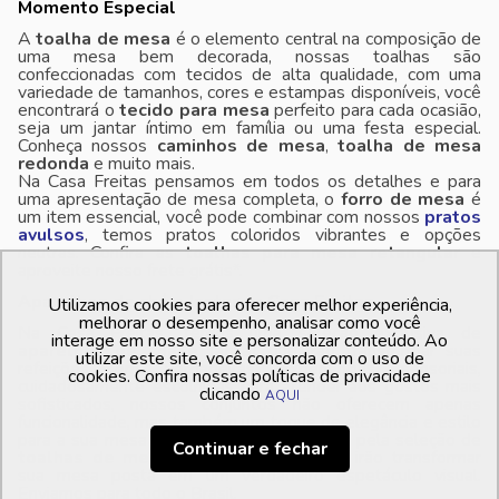
Momento Especial
A
toalha de mesa
é o elemento central na composição de
uma mesa bem decorada, nossas toalhas são
confeccionadas com tecidos de alta qualidade, com uma
variedade de tamanhos, cores e estampas disponíveis, você
encontrará o
tecido para mesa
perfeito para cada ocasião,
seja um jantar íntimo em família ou uma festa especial.
Conheça nossos
caminhos de mesa
,
toalha de mesa
redonda
e muito mais.
Na Casa Freitas pensamos em todos os detalhes e para
uma apresentação de mesa completa, o
forro de mesa
é
um item essencial, você pode combinar com nossos
pratos
avulsos
, temos pratos coloridos vibrantes e opções
neutras. Confira as
toalhas para mesa retangular
e
aproveite nosso frete grátis*.
Aparelhos de chá e Jantar na Casa Freitas
Utilizamos cookies para oferecer melhor experiência,
melhorar o desempenho, analisar como você
Na Casa Freitas, temos uma seleção exclusiva de
interage em nosso site e personalizar conteúdo. Ao
aparelhos de chá e jantar
que irão transformar suas
utilizar este site, você concorda com o uso de
refeições em verdadeiras experiências sensoriais,
cookies. Confira nossas políticas de privacidade
cuidadosamente escolhidas para atender aos gostos mais
clicando
AQUI
sofisticados, nossos conjuntos não oferecem apenas
funcionalidade, mas também um toque de elegância e estilo
para a sua mesa posta. Deixe-se encantar pela seleção de
Continuar e fechar
toalhas de mesa e guardanapos
que irão transformar
sua mesa posta em um verdadeiro espetáculo visual.
Enviamos para todo o Brasil.