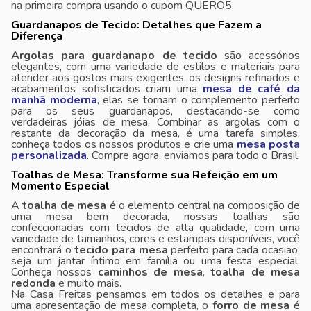
na primeira compra usando o cupom QUERO5.
Guardanapos de Tecido: Detalhes que Fazem a
Diferença
Argolas para guardanapo de tecido
são acessórios
elegantes, com uma variedade de estilos e materiais para
atender aos gostos mais exigentes, os designs refinados e
acabamentos sofisticados criam uma
mesa de café da
manhã moderna
, elas se tornam o complemento perfeito
para os seus guardanapos, destacando-se como
verdadeiras jóias de mesa. Combinar as argolas com o
restante da decoração da mesa, é uma tarefa simples,
conheça todos os nossos produtos e crie uma
mesa posta
personalizada
. Compre agora, enviamos para todo o Brasil.
Toalhas de Mesa: Transforme sua Refeição em um
Momento Especial
A
toalha de mesa
é o elemento central na composição de
uma mesa bem decorada, nossas toalhas são
confeccionadas com tecidos de alta qualidade, com uma
variedade de tamanhos, cores e estampas disponíveis, você
encontrará o
tecido para mesa
perfeito para cada ocasião,
seja um jantar íntimo em família ou uma festa especial.
Conheça nossos
caminhos de mesa
,
toalha de mesa
redonda
e muito mais.
Na Casa Freitas pensamos em todos os detalhes e para
uma apresentação de mesa completa, o
forro de mesa
é