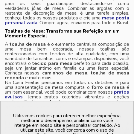
para os seus guardanapos, destacando-se como
verdadeiras jóias de mesa. Combinar as argolas com o
restante da decoração da mesa, é uma tarefa simples,
conheça todos os nossos produtos e crie uma
mesa posta
personalizada
. Compre agora, enviamos para todo o Brasil.
Toalhas de Mesa: Transforme sua Refeição em um
Momento Especial
A
toalha de mesa
é o elemento central na composição de
uma mesa bem decorada, nossas toalhas são
confeccionadas com tecidos de alta qualidade, com uma
variedade de tamanhos, cores e estampas disponíveis, você
encontrará o
tecido para mesa
perfeito para cada ocasião,
seja um jantar íntimo em família ou uma festa especial.
Conheça nossos
caminhos de mesa
,
toalha de mesa
redonda
e muito mais.
Na Casa Freitas pensamos em todos os detalhes e para
uma apresentação de mesa completa, o
forro de mesa
é
um item essencial, você pode combinar com nossos
pratos
avulsos
, temos pratos coloridos vibrantes e opções
neutras. Confira as
toalhas para mesa retangular
e
aproveite nosso frete grátis*.
Aparelhos de chá e Jantar na Casa Freitas
Utilizamos cookies para oferecer melhor experiência,
melhorar o desempenho, analisar como você
Na Casa Freitas, temos uma seleção exclusiva de
interage em nosso site e personalizar conteúdo. Ao
aparelhos de chá e jantar
que irão transformar suas
utilizar este site, você concorda com o uso de
refeições em verdadeiras experiências sensoriais,