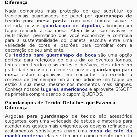
Diferença
Nada demonstra mais proteção do que substituir os
tradicionais guardanapos de papel por
guardanapo de
tecido para mesa posta
, com uma textura suave e
delicada, nossos
guardanapo de algodão
, adicionam um
toque refinado à sua mesa. Além disso, são laváveis ​​e
reutilizáveis, permitindo que você economize e contribua
para a sustentabilidade do planeta, escolha entre uma
variedade de cores e padrões para combinar com a
decoração do seu ambiente.
Os
tecidos para guardanapo de boca
são uma opção
perfeita para refeições do dia a dia ou eventos formais,
feitos com tecidos resistentes e duráveis, eles oferecem
praticidade no uso e na limpeza, nossos
guardanapo para
mesa
estão disponíveis em conjuntos, oferecendo a
cortesia de ter sempre um à mão, adicione um toque de
estilo à sua mesa, mesmo nos momentos mais simples.
Conheça nossos
lugares americanos
e aproveite 5%OFF
na primeira compra usando o cupom QUERO5.
Guardanapos de Tecido: Detalhes que Fazem a
Diferença
Argolas para guardanapo de tecido
são acessórios
elegantes, com uma variedade de estilos e materiais para
atender aos gostos mais exigentes, os designs refinados e
acabamentos sofisticados criam uma
mesa de café da
manhã moderna
, elas se tornam o complemento perfeito