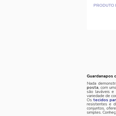
PRODUTO 
Guardanapos d
Nada demonstra
posta
, com uma
são laváveis ​​
variedade de co
Os
tecidos pa
resistentes e 
conjuntos, ofe
simples. Conhe