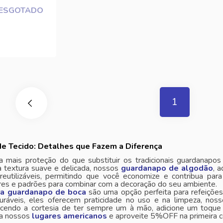
ESGOTADO
1
e Tecido: Detalhes que Fazem a Diferença
 mais proteção do que substituir os tradicionais guardanapo
 textura suave e delicada, nossos
guardanapo de algodão
, 
e reutilizáveis, permitindo que você economize e contribua pa
res e padrões para combinar com a decoração do seu ambiente.
ra guardanapo de boca
são uma opção perfeita para refeições 
duráveis, eles oferecem praticidade no uso e na limpeza, nos
recendo a cortesia de ter sempre um à mão, adicione um toq
ça nossos
lugares americanos
e aproveite 5%OFF na primeira