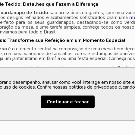
e Tecido: Detalhes que Fazem a Diferença
guardanapo de tecido
são acessórios elegantes, com uma varie
 os designs refinados e acabamentos sofisticados criam uma
me
rfeito para os seus guardanapos, destacando-se como verda
oração da mesa, é uma tarefa simples, conheça todos os nosso
nviamos para todo o Brasil.
sa: Transforme sua Refeição em um Momento Especial
esa
é o elemento central na composição de uma mesa bem decor
de, com uma variedade de tamanhos, cores e estampas disponívei
ja um jantar íntimo em família ou uma festa especial. Conheça n
s pensamos em todos os detalhes e para uma apresentação de 
inar com nossos
pratos avulsos
, temos pratos coloridos vibra
roveite nosso frete grátis*.
orar o desempenho, analisar como você interage em nosso site e p
há e Jantar na Casa Freitas
o uso de cookies. Confira nossas políticas de privacidade clicand
s, temos uma seleção exclusiva de
aparelhos de chá e jantar
ensoriais, cuidadosamente escolhidas para atender aos gostos
Continuar e fechar
alidade, mas também um toque de elegância e estilo para a s
sa e guardanapos
que irão transformar sua mesa posta em um 