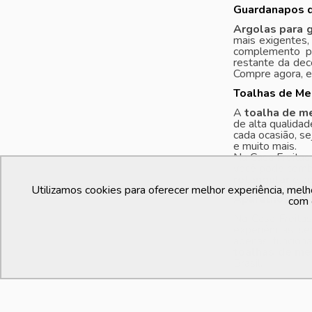
Guardanapos d
Argolas para 
mais exigentes,
complemento pe
restante da dec
Compre agora, e
Toalhas de Me
A
toalha de m
de alta qualida
cada ocasião, se
e muito mais.
Na Casa Freita
você pode comb
retangular
e ap
Utilizamos cookies para oferecer melhor experiência, melh
Aparelhos de c
com 
Na Casa Freita
experiências s
apenas funcion
toalhas de me
Brasil.