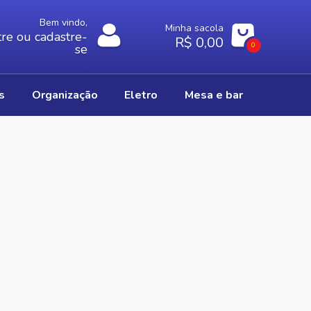
Bem vindo,
Minha sacola
re ou cadastre-
R$ 0,00
0
se
os
organização
eletro
mesa e bar