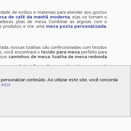
dade de estilos e materiais para atender aos gostos
sa de café da manhã moderna
, elas se tornam o
deiras jóias de mesa. Combinar as argolas com o
s produtos e crie uma
mesa posta personalizada
.
ada, nossas toalhas são confeccionadas com tecidos
s, você encontrará o
tecido para mesa
perfeito para
ossos
caminhos de mesa
,
toalha de mesa redonda
mesa completa, o
forro de mesa
é um item essencial,
ntes e opções neutras. Confira as
toalhas para mesa
ersonalizar conteúdo. Ao utilizar este site, você concorda
o
AQUI
que irão transformar suas refeições em verdadeiras
 mais sofisticados, nossos conjuntos não oferecem
ua mesa posta. Deixe-se encantar pela seleção de
verdadeiro espetáculo visual. Enviamos para todo o