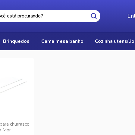
Ent
brinquedos
cama mesa banho
cozinha utensíli
para churrasco
 Mor