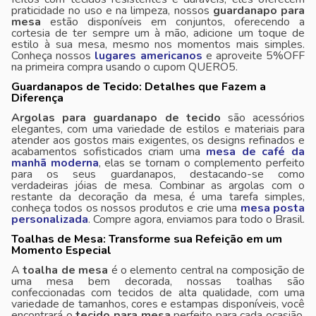
praticidade no uso e na limpeza, nossos
guardanapo para
mesa
estão disponíveis em conjuntos, oferecendo a
cortesia de ter sempre um à mão, adicione um toque de
estilo à sua mesa, mesmo nos momentos mais simples.
Conheça nossos
lugares americanos
e aproveite 5%OFF
na primeira compra usando o cupom QUERO5.
Guardanapos de Tecido: Detalhes que Fazem a
Diferença
Argolas para guardanapo de tecido
são acessórios
elegantes, com uma variedade de estilos e materiais para
atender aos gostos mais exigentes, os designs refinados e
acabamentos sofisticados criam uma
mesa de café da
manhã moderna
, elas se tornam o complemento perfeito
para os seus guardanapos, destacando-se como
verdadeiras jóias de mesa. Combinar as argolas com o
restante da decoração da mesa, é uma tarefa simples,
conheça todos os nossos produtos e crie uma
mesa posta
personalizada
. Compre agora, enviamos para todo o Brasil.
Toalhas de Mesa: Transforme sua Refeição em um
Momento Especial
A
toalha de mesa
é o elemento central na composição de
uma mesa bem decorada, nossas toalhas são
confeccionadas com tecidos de alta qualidade, com uma
variedade de tamanhos, cores e estampas disponíveis, você
encontrará o
tecido para mesa
perfeito para cada ocasião,