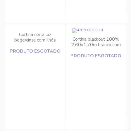
Cortina corta luz
Cortina blackout 100%
bege/cinza com ilhós
2,60x1,70m branca com
plástico 2,60x1,70m Bella
fundo cinza e ilhós plástico
PRODUTO ESGOTADO
Janela
PRODUTO ESGOTADO
Bella Janela