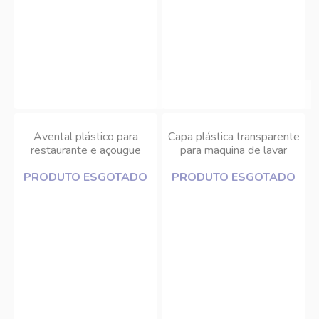
Avental plástico para
Capa plástica transparente
restaurante e açougue
para maquina de lavar
1,20x0,70cm Doce Lar
94x68cm Doce Lar
PRODUTO ESGOTADO
PRODUTO ESGOTADO