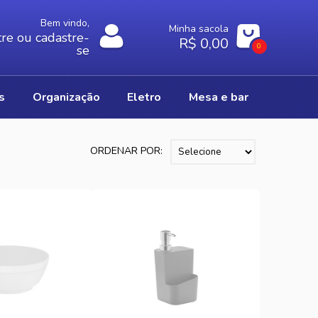
Bem vindo,
Minha sacola
re ou cadastre-
R$ 0,00
0
se
os
organização
eletro
mesa e bar
ORDENAR POR: