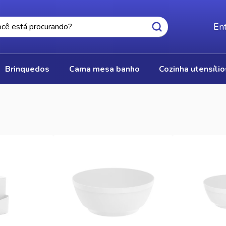
Ent
brinquedos
cama mesa banho
cozinha utensíli