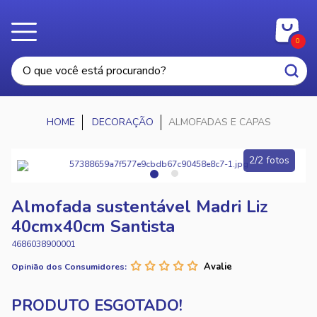
0
DECORAÇÃO
ALMOFADAS E CAPAS
2/2 fotos
Almofada sustentável Madri Liz
40cmx40cm Santista
4686038900001
Opinião dos Consumidores: