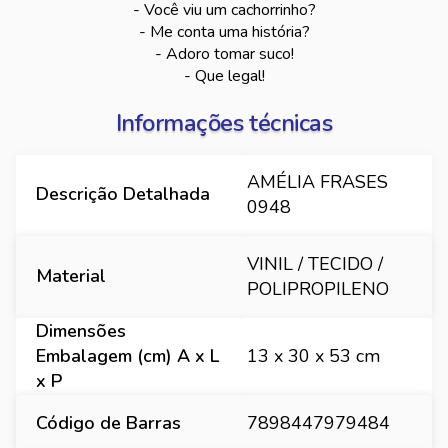
- Você viu um cachorrinho?
- Me conta uma história?
- Adoro tomar suco!
- Que legal!
Informações técnicas
AMÉLIA FRASES
Descrição Detalhada
0948
VINIL / TECIDO /
Material
POLIPROPILENO
Dimensões
Embalagem (cm) A x L
13 x 30 x 53 cm
x P
Código de Barras
7898447979484