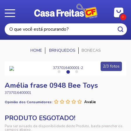
0
BRINQUEDOS
BONECAS
2/3 fotos
Amélia frase 0948 Bee Toys
3737016400001
Opinião dos Consumidores:
Para ser avisado da disponibilidade deste Produto, basta preencher os
campos abaixo.