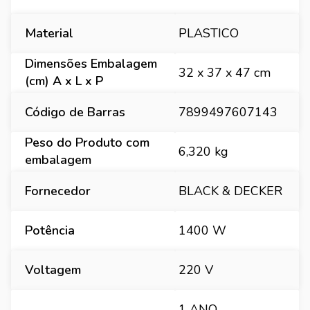
Material
PLASTICO
Dimensões Embalagem
32 x 37 x 47 cm
(cm) A x L x P
Código de Barras
7899497607143
Peso do Produto com
6,320 kg
embalagem
Fornecedor
BLACK & DECKER
Potência
1400 W
Voltagem
220 V
1 ANO