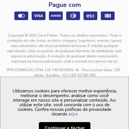
Pague com
Copyright © 2021 Casa Freitas. Todos os direitos reservados. Todo o
conteúdo do site, todas as fotos, imagens, logotipos, marcas, layout,
aqui veículados são de propriedade exclusiva. É vedada qualquer
reprodução, total ou parcial, de qualquer elemento de identidade, sem
expressa autorização. A violação de qualquer direito mencionado
implicará na responsabilização cível e criminal nos termos da Lei.
PFM COMERCIAL LTDA. | 01.740.627/0001-41 - Rua Lourival Sales, 325 -
Jabuti - Eusébio - CE | CEP: 61760-000
sac@casafreitas.com.br - WhatsApp: (85) 9994-3149. Atendimento de
segunda a sexta-feira das 9h00 às 12h00 e das 13h00 às 17h00, exceto
Utilizamos cookies para oferecer melhor experiência,
feriados.
melhorar o desempenho, analisar como você
Os preços dos produtos estão sujeitos a alteração sem aviso prévio. O
interage em nosso site e personalizar conteúdo. Ao
utilizar este site, você concorda com o uso de
preço valido é sempre o apresentado no momento da finalização da
cookies. Confira nossas políticas de privacidade
compra, no carrinho de compras.
clicando
AQUI
Continuar e fechar