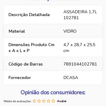
ASSADEIRA 1,7L
Descrição Detalhada
102781
Material
VIDRO
Dimensões Produto Cm
4,7 x 28,7 x 25,5
x A x L x P
cm
Código de Barras
7891044102781
Fornecedor
DCASA
Opinião dos consumidores:
Média de avaliações: