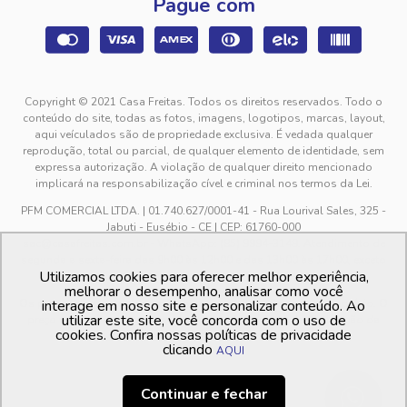
Pague com
Copyright © 2021 Casa Freitas. Todos os direitos reservados. Todo o
conteúdo do site, todas as fotos, imagens, logotipos, marcas, layout,
aqui veículados são de propriedade exclusiva. É vedada qualquer
reprodução, total ou parcial, de qualquer elemento de identidade, sem
expressa autorização. A violação de qualquer direito mencionado
implicará na responsabilização cível e criminal nos termos da Lei.
PFM COMERCIAL LTDA. | 01.740.627/0001-41 - Rua Lourival Sales, 325 -
Jabuti - Eusébio - CE | CEP: 61760-000
sac@casafreitas.com.br - WhatsApp: (85) 9994-3149. Atendimento de
segunda a sexta-feira das 9h00 às 12h00 e das 13h00 às 17h00, exceto
Utilizamos cookies para oferecer melhor experiência,
feriados.
melhorar o desempenho, analisar como você
Os preços dos produtos estão sujeitos a alteração sem aviso prévio. O
interage em nosso site e personalizar conteúdo. Ao
utilizar este site, você concorda com o uso de
preço valido é sempre o apresentado no momento da finalização da
cookies. Confira nossas políticas de privacidade
compra, no carrinho de compras.
clicando
AQUI
Continuar e fechar