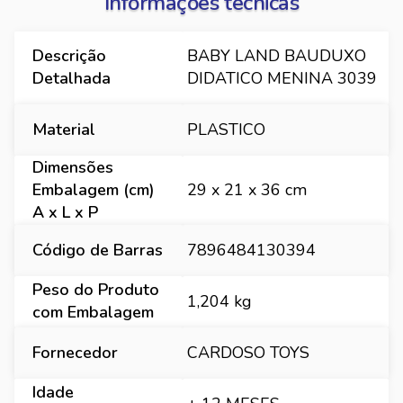
Informações técnicas
Descrição
BABY LAND BAUDUXO
Detalhada
DIDATICO MENINA 3039
Material
PLASTICO
Dimensões
Embalagem (cm)
29 x 21 x 36 cm
A x L x P
Código de Barras
7896484130394
Peso do Produto
1,204 kg
com Embalagem
Fornecedor
CARDOSO TOYS
Idade