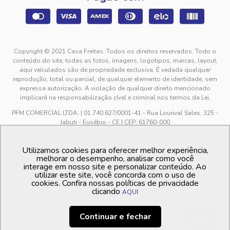
Copyright © 2021 Casa Freitas. Todos os direitos reservados. Todo o
conteúdo do site, todas as fotos, imagens, logotipos, marcas, layout,
aqui veículados são de propriedade exclusiva. É vedada qualquer
reprodução, total ou parcial, de qualquer elemento de identidade, sem
expressa autorização. A violação de qualquer direito mencionado
implicará na responsabilização cível e criminal nos termos da Lei.
PFM COMERCIAL LTDA. | 01.740.627/0001-41 - Rua Lourival Sales, 325 -
Jabuti - Eusébio - CE | CEP: 61760-000
sac@casafreitas.com.br - WhatsApp: (85) 9994-3149. Atendimento de
segunda a sexta-feira das 9h00 às 12h00 e das 13h00 às 17h00, exceto
Utilizamos cookies para oferecer melhor experiência,
feriados.
melhorar o desempenho, analisar como você
Os preços dos produtos estão sujeitos a alteração sem aviso prévio. O
interage em nosso site e personalizar conteúdo. Ao
utilizar este site, você concorda com o uso de
preço valido é sempre o apresentado no momento da finalização da
cookies. Confira nossas políticas de privacidade
compra, no carrinho de compras.
clicando
AQUI
Continuar e fechar