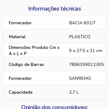
Informações técnicas
Fornecedor
BACIA 601/7
Material
PLASTICO
Dimensões Produto Cm x
9 x 27,5 x 31 cm
A x L x P
Código de Barras
7896359012305
Fornecedor
SANREMO
Capacidade
2,7 L
Opinião dos consumidores: