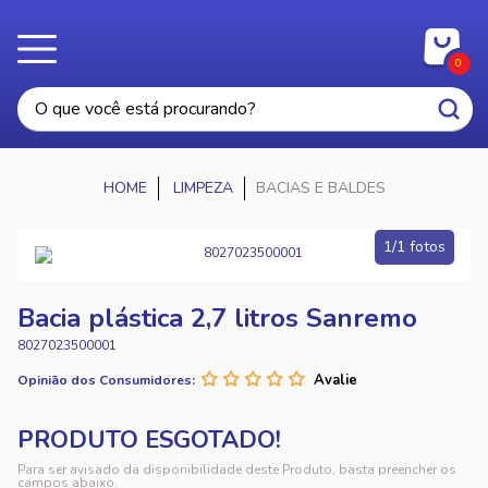
0
LIMPEZA
BACIAS E BALDES
1/1 fotos
Bacia plástica 2,7 litros Sanremo
8027023500001
Opinião dos Consumidores:
Para ser avisado da disponibilidade deste Produto, basta preencher os
campos abaixo.