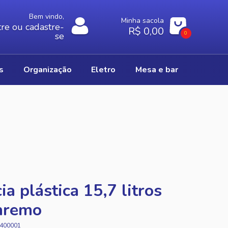
Bem vindo,
Minha sacola
re ou cadastre-
R$ 0,00
0
se
os
organização
eletro
mesa e bar
ia plástica 15,7 litros
nremo
400001