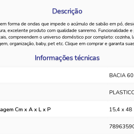
Descrição
 em forma de ondas que impede o acúmulo de sabão em pó, desig
ra, excelente produto com qualidade sanremo. Funcionalidade e 
ais, compreendem o universo doméstico por completo: cozinha, la
gem, organização, baby, pet etc. Clique em comprar e garanta sua
Informações técnicas
BACIA 60
PLASTIC
agem Cm x A x L x P
15,4 x 48
7896359