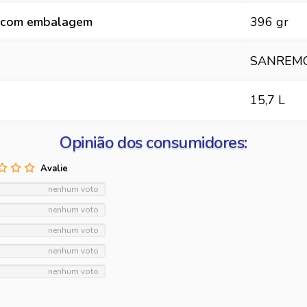
 com embalagem
396 gr
SANREM
15,7 L
Opinião dos consumidores:
nenhum voto
nenhum voto
nenhum voto
nenhum voto
nenhum voto