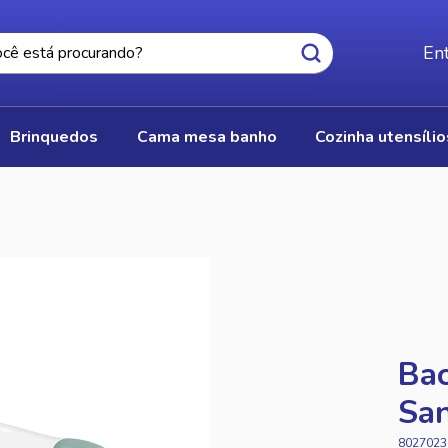
Ent
brinquedos
cama mesa banho
cozinha utensíli
Bac
Sa
8027023