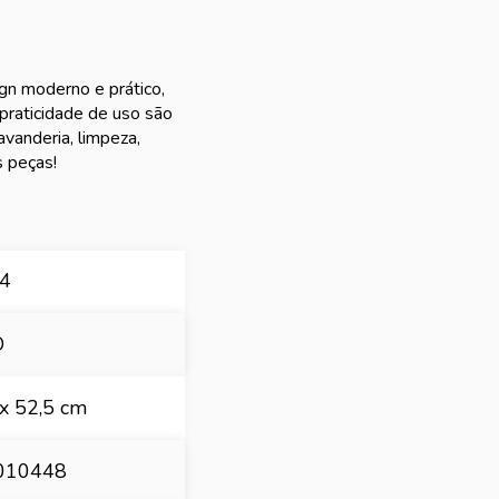
n moderno e prático,
praticidade de uso são
vanderia, limpeza,
s peças!
4
O
 x 52,5 cm
010448