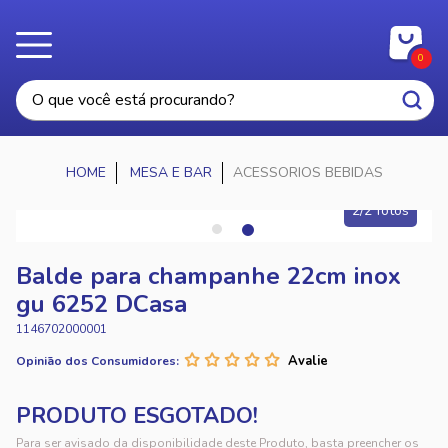
0
MESA E BAR
ACESSORIOS BEBIDAS
2/2 fotos
Balde para champanhe 22cm inox
gu 6252 DCasa
1146702000001
Opinião dos Consumidores:
Para ser avisado da disponibilidade deste Produto, basta preencher os