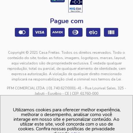
Pague com
Copyright © 2021 Casa Freitas. Todos os direitos reservados. Todo o
conteúdo do site, todas as fotos, imagens, logotipos, marcas, layout,
aqui veículados são de propriedade exclusiva. É vedada qualquer
reprodução, total ou parcial, de qualquer elemento de identidade, sem
expressa autorização. A violação de qualquer direito mencionado
implicará na responsabilização cível e criminal nos termos da Lei.
PFM COMERCIAL LTDA. | 01.740.627/0001-41 - Rua Lourival Sales, 325 -
Jabuti - Eusébio - CE | CEP: 61760-000
sac@casafreitas.com.br - WhatsApp: (85) 9994-3149. Atendimento de
segunda a sexta-feira das 9h00 às 12h00 e das 13h00 às 17h00, exceto
Utilizamos cookies para oferecer melhor experiência,
feriados.
melhorar o desempenho, analisar como você
Os preços dos produtos estão sujeitos a alteração sem aviso prévio. O
interage em nosso site e personalizar conteúdo. Ao
utilizar este site, você concorda com o uso de
preço valido é sempre o apresentado no momento da finalização da
cookies. Confira nossas políticas de privacidade
compra, no carrinho de compras.