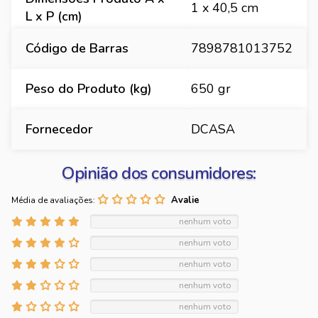
1 x 40,5 cm
L x P (cm)
Código de Barras
7898781013752
Peso do Produto (kg)
650 gr
Fornecedor
DCASA
Opinião dos consumidores:
Média de avaliações:
nenhum voto
nenhum voto
nenhum voto
nenhum voto
nenhum voto