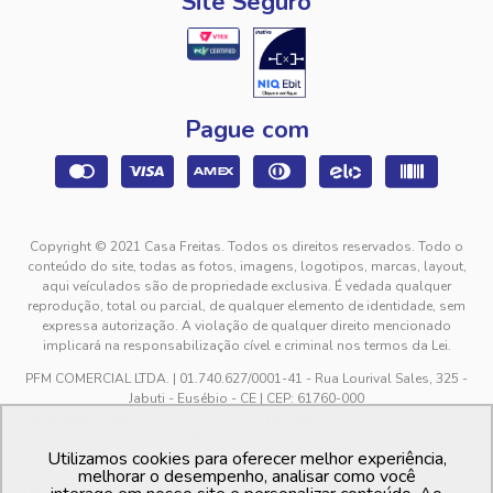
Site Seguro
Pague com
Copyright © 2021 Casa Freitas. Todos os direitos reservados. Todo o
conteúdo do site, todas as fotos, imagens, logotipos, marcas, layout,
aqui veículados são de propriedade exclusiva. É vedada qualquer
reprodução, total ou parcial, de qualquer elemento de identidade, sem
expressa autorização. A violação de qualquer direito mencionado
implicará na responsabilização cível e criminal nos termos da Lei.
PFM COMERCIAL LTDA. | 01.740.627/0001-41 - Rua Lourival Sales, 325 -
Jabuti - Eusébio - CE | CEP: 61760-000
sac@casafreitas.com.br - WhatsApp: (85) 9994-3149. Atendimento de
segunda a sexta-feira das 9h00 às 12h00 e das 13h00 às 17h00, exceto
Utilizamos cookies para oferecer melhor experiência,
feriados.
melhorar o desempenho, analisar como você
Os preços dos produtos estão sujeitos a alteração sem aviso prévio. O