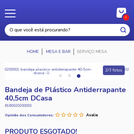
0
MESA E BAR
SERVIÇO MESA
2/3 fotos
Bandeja de Plástico Antiderrapante
40,5cm DCasa
8180020200001
Opinião dos Consumidores: