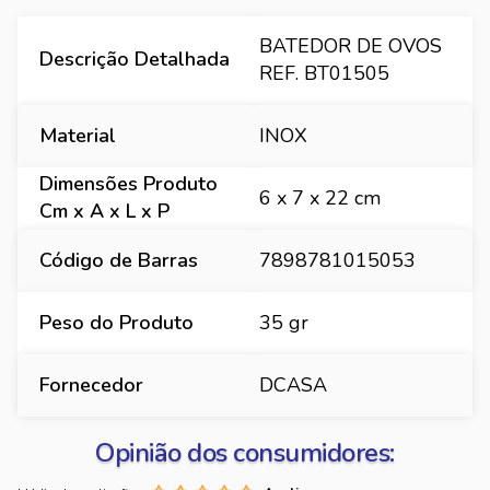
BATEDOR DE OVOS
Descrição Detalhada
REF. BT01505
Material
INOX
Dimensões Produto
6 x 7 x 22 cm
Cm x A x L x P
Código de Barras
7898781015053
Peso do Produto
35 gr
Fornecedor
DCASA
Opinião dos consumidores: