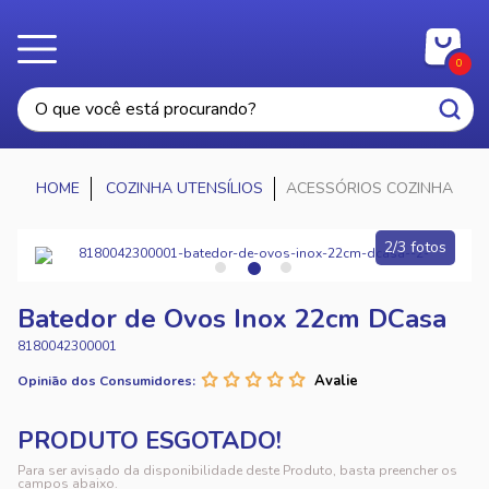
0
COZINHA UTENSÍLIOS
ACESSÓRIOS COZINHA
2/3 fotos
Batedor de Ovos Inox 22cm DCasa
8180042300001
Opinião dos Consumidores:
Para ser avisado da disponibilidade deste Produto, basta preencher os
campos abaixo.