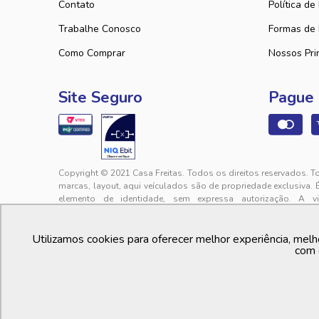
Contato
Política de
Trabalhe Conosco
Formas de
Como Comprar
Nossos Pri
Site Seguro
Pague
Copyright © 2021 Casa Freitas. Todos os direitos reservados. T
marcas, layout, aqui veículados são de propriedade exclusiva. 
elemento de identidade, sem expressa autorização. A v
responsabilização cível e criminal nos termos da Lei.
PFM COMERCIAL LTDA. | 01.740.627/0001-41 - Rua Lourival Sales, 
Utilizamos cookies para oferecer melhor experiência, melh
sac@casafreitas.com.br - WhatsApp: (85) 9994-3149. Atendimen
com 
às 17h00, exceto feriados.
Os preços dos produtos estão sujeitos a alteração sem aviso
da finalização da compra, no carrinho de compras.