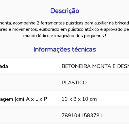
Descrição
nta, acompanha 2 ferramentas plásticas para auxiliar na brincade
cores e movimentos, elaborado em plástico atóxico e aprovado p
mundo lúdico e imaginário dos pequenos !
Informações técnicas
hada
BETONEIRA MONTA E DES
PLASTICO
gem (cm) A x L x P
13 x 8 x 10 cm
7891041583781