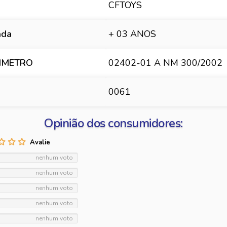
CFTOYS
ada
+ 03 ANOS
INMETRO
02402-01 A NM 300/2002
0061
Opinião dos consumidores:
nenhum voto
nenhum voto
nenhum voto
nenhum voto
nenhum voto