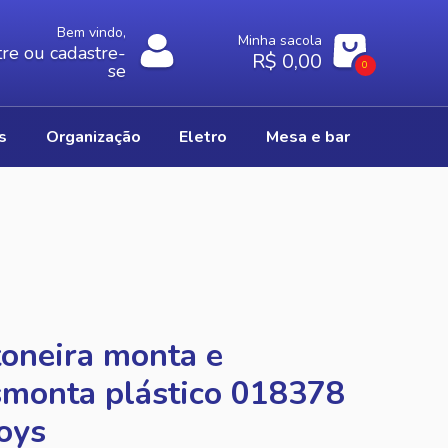
Bem vindo,
Minha sacola
re ou cadastre-
R$ 0,00
0
se
os
organização
eletro
mesa e bar
oneira monta e
monta plástico 018378
oys