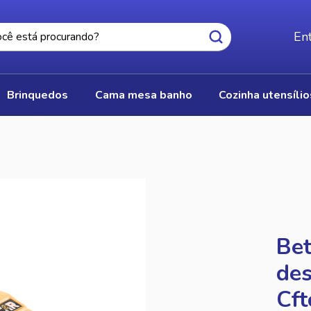
Ent
brinquedos
cama mesa banho
cozinha utensíli
Bet
des
Cft