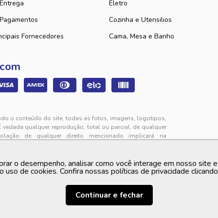
 Entrega
Eletro
 Pagamentos
Cozinha e Utensilios
ncipais Fornecedores
Cama, Mesa e Banho
 com
odo o conteúdo do site, todas as fotos, imagens, logotipos,
É vedada qualquer reprodução, total ou parcial, de qualquer
iolação de qualquer direito mencionado implicará na
325 - Jabuti - Eusébio - CE | CEP: 61760-000
orar o desempenho, analisar como você interage em nosso site e p
to de segunda a sexta-feira das 9h00 às 12h00 e das 13h00
o uso de cookies. Confira nossas políticas de privacidade clicand
 prévio. O preço valido é sempre o apresentado no momento
Continuar e fechar