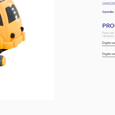
1041520
Opinião
Para ser
campos 