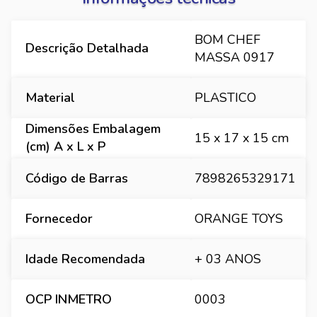
BOM CHEF
Descrição Detalhada
MASSA 0917
Material
PLASTICO
Dimensões Embalagem
15 x 17 x 15 cm
(cm) A x L x P
Código de Barras
7898265329171
Fornecedor
ORANGE TOYS
Idade Recomendada
+ 03 ANOS
OCP INMETRO
0003