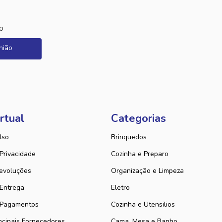
o
nião
rtual
Categorias
Uso
Brinquedos
 Privacidade
Cozinha e Preparo
evoluções
Organização e Limpeza
 Entrega
Eletro
 Pagamentos
Cozinha e Utensilios
ncipais Fornecedores
Cama, Mesa e Banho