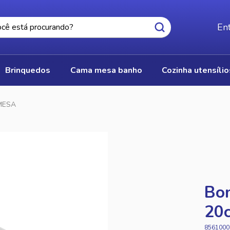
Ent
brinquedos
cama mesa banho
cozinha utensíli
MESA
Bom
20
8561000