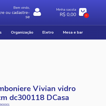
Bem vindo,
Minha sacola
re ou cadastre-
R$ 0,00
0
se
os
organização
eletro
mesa e bar
boniere Vivian vidro
cm dc300118 DCasa
900001