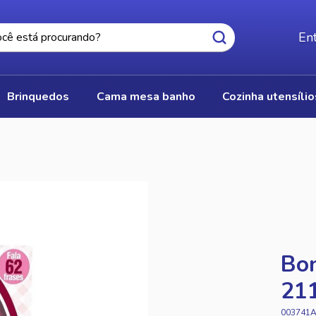
Ent
brinquedos
cama mesa banho
cozinha utensíli
Bon
211
003741