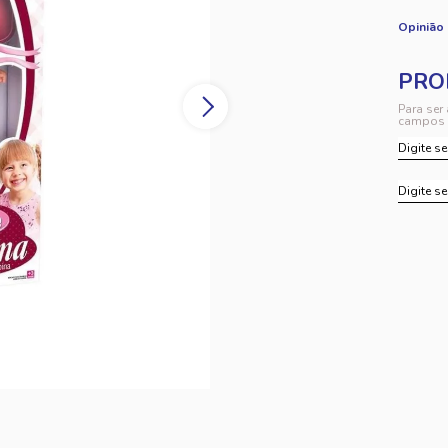
Opinião
Para ser
campos 