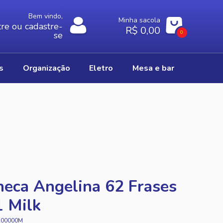
Bem vindo,
Minha sacola
re ou cadastre-
R$ 0,00
0
se
os
organização
eletro
mesa e bar
eca Angelina 62 Frases
 Milk
A00000M