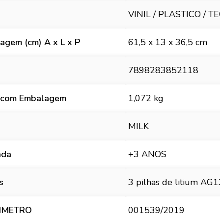
VINIL / PLASTICO / T
gem (cm) A x L x P
61,5 x 13 x 36,5 cm
7898283852118
 com Embalagem
1,072 kg
MILK
ada
+3 ANOS
s
3 pilhas de litium AG
INMETRO
001539/2019