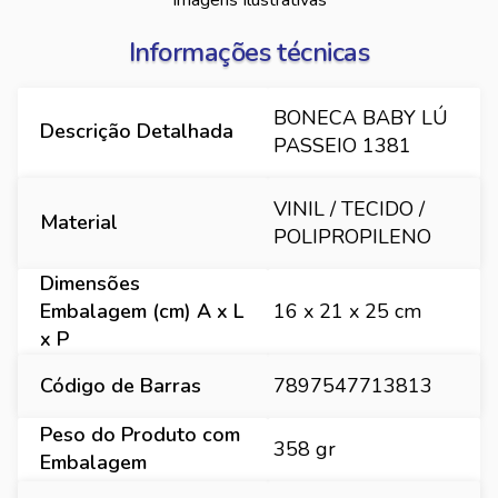
Imagens Ilustrativas
Informações técnicas
BONECA BABY LÚ
Descrição Detalhada
PASSEIO 1381
VINIL / TECIDO /
Material
POLIPROPILENO
Dimensões
Embalagem (cm) A x L
16 x 21 x 25 cm
x P
Código de Barras
7897547713813
Peso do Produto com
358 gr
Embalagem