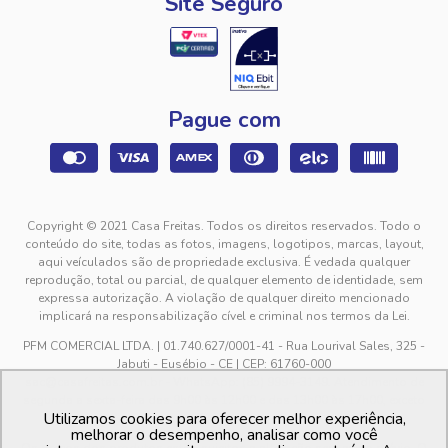
Site Seguro
Pague com
Copyright © 2021 Casa Freitas. Todos os direitos reservados. Todo o
conteúdo do site, todas as fotos, imagens, logotipos, marcas, layout,
aqui veículados são de propriedade exclusiva. É vedada qualquer
reprodução, total ou parcial, de qualquer elemento de identidade, sem
expressa autorização. A violação de qualquer direito mencionado
implicará na responsabilização cível e criminal nos termos da Lei.
PFM COMERCIAL LTDA. | 01.740.627/0001-41 - Rua Lourival Sales, 325 -
Jabuti - Eusébio - CE | CEP: 61760-000
sac@casafreitas.com.br - WhatsApp: (85) 9994-3149. Atendimento de
segunda a sexta-feira das 9h00 às 12h00 e das 13h00 às 17h00, exceto
Utilizamos cookies para oferecer melhor experiência,
feriados.
melhorar o desempenho, analisar como você
Os preços dos produtos estão sujeitos a alteração sem aviso prévio. O