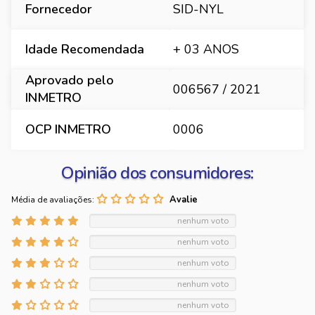
Fornecedor
SID-NYL
Idade Recomendada
+ 03 ANOS
Aprovado pelo
006567 / 2021
INMETRO
OCP INMETRO
0006
Opinião dos consumidores:
Média de avaliações:
nenhum voto
nenhum voto
nenhum voto
nenhum voto
nenhum voto