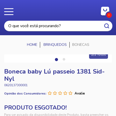
0
BRINQUEDOS
BONECAS
2/2 fotos
Boneca baby Lú passeio 1381 Sid-
Nyl
0620137300001
Opinião dos Consumidores:
Para ser avisado da disponibilidade deste Produto, basta preencher os