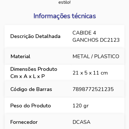
estilo!
Informações técnicas
CABIDE 4
Descrição Detalhada
GANCHOS DC2123
Material
METAL / PLASTICO
Dimensões Produto
21 x 5 x 11 cm
Cm x A x L x P
Código de Barras
7898772521235
Peso do Produto
120 gr
Fornecedor
DCASA