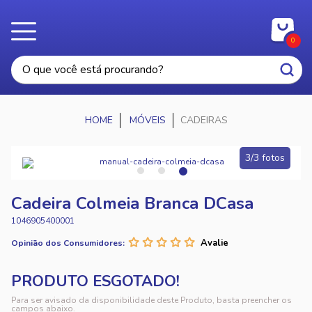
0
MÓVEIS
CADEIRAS
3/3 fotos
Cadeira Colmeia Branca DCasa
1046905400001
Opinião dos Consumidores:
Para ser avisado da disponibilidade deste Produto, basta preencher os
campos abaixo.