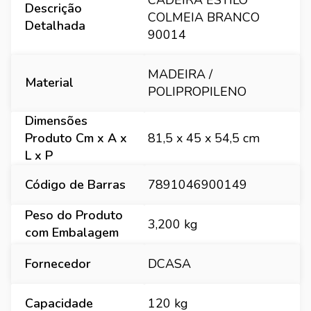
CADEIRA ESTILO
Descrição
COLMEIA BRANCO
Detalhada
90014
MADEIRA /
Material
POLIPROPILENO
Dimensões
Produto Cm x A x
81,5 x 45 x 54,5 cm
L x P
Código de Barras
7891046900149
Peso do Produto
3,200 kg
com Embalagem
Fornecedor
DCASA
Capacidade
120 kg