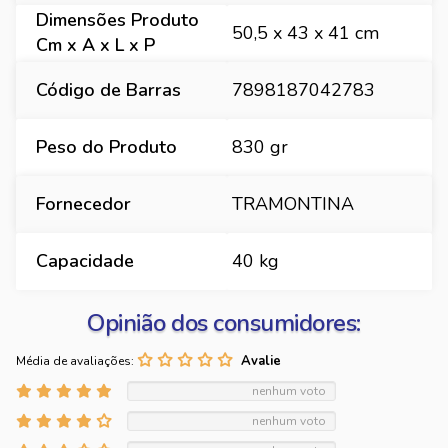
Dimensões Produto
50,5 x 43 x 41 cm
Cm x A x L x P
Código de Barras
7898187042783
Peso do Produto
830 gr
Fornecedor
TRAMONTINA
Capacidade
40 kg
Opinião dos consumidores:
Média de avaliações:
nenhum voto
nenhum voto