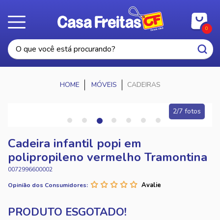
0
MÓVEIS
CADEIRAS
2/7 fotos
Cadeira infantil popi em
polipropileno vermelho Tramontina
0072996600002
Opinião dos Consumidores: