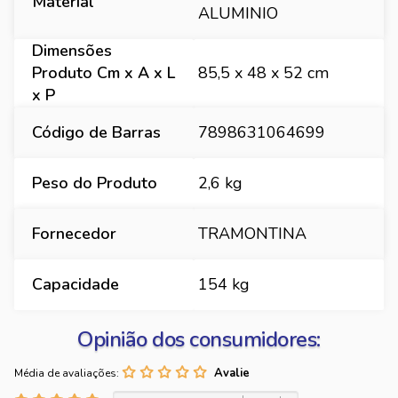
Material
ALUMINIO
Dimensões
Produto Cm x A x L
85,5 x 48 x 52 cm
x P
Código de Barras
7898631064699
Peso do Produto
2,6 kg
Fornecedor
TRAMONTINA
Capacidade
154 kg
Opinião dos consumidores:
Média de avaliações: