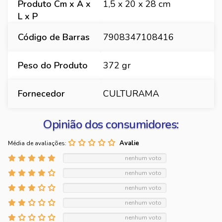
Produto Cm x A x
1,5 x 20 x 28 cm
L x P
Código de Barras
7908347108416
Peso do Produto
372 gr
Fornecedor
CULTURAMA
Opinião dos consumidores:
Média de avaliações:
nenhum voto
nenhum voto
nenhum voto
nenhum voto
nenhum voto