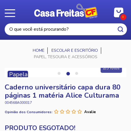
0
ESCOLAR E ESCRITÓRIO
PAPEL, TESOURA E ACESSÓRIOS
2/3 fotos
Papelaria
-
Caderno universitário capa dura 80
Volta
páginas 1 matéria Alice Culturama
às
AULAS
004568A000017
Opinião dos Consumidores: