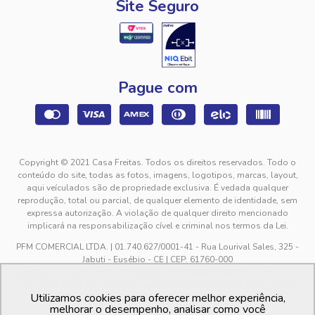
Site Seguro
Pague com
Copyright © 2021 Casa Freitas. Todos os direitos reservados. Todo o
conteúdo do site, todas as fotos, imagens, logotipos, marcas, layout,
aqui veículados são de propriedade exclusiva. É vedada qualquer
reprodução, total ou parcial, de qualquer elemento de identidade, sem
expressa autorização. A violação de qualquer direito mencionado
implicará na responsabilização cível e criminal nos termos da Lei.
PFM COMERCIAL LTDA. | 01.740.627/0001-41 - Rua Lourival Sales, 325 -
Jabuti - Eusébio - CE | CEP: 61760-000
sac@casafreitas.com.br - WhatsApp: (85) 9994-3149. Atendimento de
segunda a sexta-feira das 9h00 às 12h00 e das 13h00 às 17h00, exceto
Utilizamos cookies para oferecer melhor experiência,
feriados.
melhorar o desempenho, analisar como você