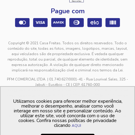
Pague com
Copyright © 2021 Casa Freitas. Todos os direitos reservados. Todo o
conteúdo do site, todas as fotos, imagens, logotipos, marcas, layout,
aqui veículados são de propriedade exclusiva. É vedada qualquer
reprodução, total ou parcial, de qualquer elemento de identidade, sem
expressa autorização. A violação de qualquer direito mencionado
implicará na responsabilização cível e criminal nos termos da Lei.
PFM COMERCIAL LTDA. | 01.740.627/0001-41 - Rua Lourival Sales, 325 -
Jabuti - Eusébio - CE | CEP: 61760-000
sac@casafreitas.com.br - WhatsApp: (85) 9994-3149. Atendimento de
segunda a sexta-feira das 9h00 às 12h00 e das 13h00 às 17h00, exceto
Utilizamos cookies para oferecer melhor experiência,
feriados.
melhorar o desempenho, analisar como você
Os preços dos produtos estão sujeitos a alteração sem aviso prévio. O
interage em nosso site e personalizar conteúdo. Ao
utilizar este site, você concorda com o uso de
preço valido é sempre o apresentado no momento da finalização da
cookies. Confira nossas políticas de privacidade
compra, no carrinho de compras.
clicando
AQUI