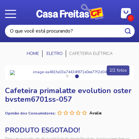
0
ELETRO
CAFETEIRA ELÉTRICA
2/2 fotos
Cafeteira primalatte evolution oster
bvstem6701ss-057
Opinião dos Consumidores:
Para ser avisado da disponibilidade deste Produto, basta preencher os