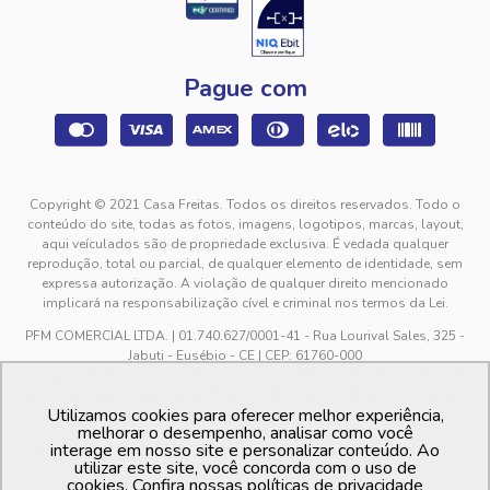
Pague com
Copyright © 2021 Casa Freitas. Todos os direitos reservados. Todo o
conteúdo do site, todas as fotos, imagens, logotipos, marcas, layout,
aqui veículados são de propriedade exclusiva. É vedada qualquer
reprodução, total ou parcial, de qualquer elemento de identidade, sem
expressa autorização. A violação de qualquer direito mencionado
implicará na responsabilização cível e criminal nos termos da Lei.
PFM COMERCIAL LTDA. | 01.740.627/0001-41 - Rua Lourival Sales, 325 -
Jabuti - Eusébio - CE | CEP: 61760-000
sac@casafreitas.com.br - WhatsApp: (85) 9994-3149. Atendimento de
segunda a sexta-feira das 9h00 às 12h00 e das 13h00 às 17h00, exceto
Utilizamos cookies para oferecer melhor experiência,
feriados.
melhorar o desempenho, analisar como você
Os preços dos produtos estão sujeitos a alteração sem aviso prévio. O
interage em nosso site e personalizar conteúdo. Ao
utilizar este site, você concorda com o uso de
preço valido é sempre o apresentado no momento da finalização da
cookies. Confira nossas políticas de privacidade
compra, no carrinho de compras.