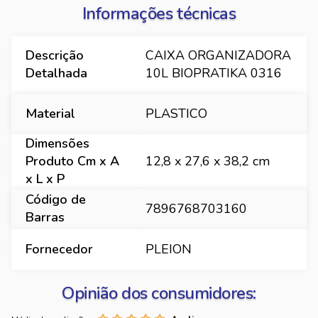
Informações técnicas
Descrição
CAIXA ORGANIZADORA
Detalhada
10L BIOPRATIKA 0316
Material
PLASTICO
Dimensões
Produto Cm x A
12,8 x 27,6 x 38,2 cm
x L x P
Código de
7896768703160
Barras
Fornecedor
PLEION
Opinião dos consumidores: